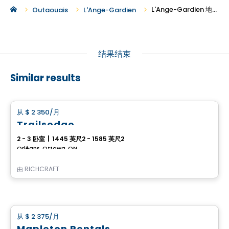
L'Ange-Gardien 地区的新建别墅出租
Outaouais
L'Ange-Gardien
结果结束
Similar results
房子
从
$ 2 350
/月
favorite_border
Trailsedge
2 - 3 卧室
|
1445 英尺2 - 1585 英尺2
Orléans, Ottawa, ON
由
RICHCRAFT
房子
从
$ 2 375
/月
favorite_border
Mapleton Rentals