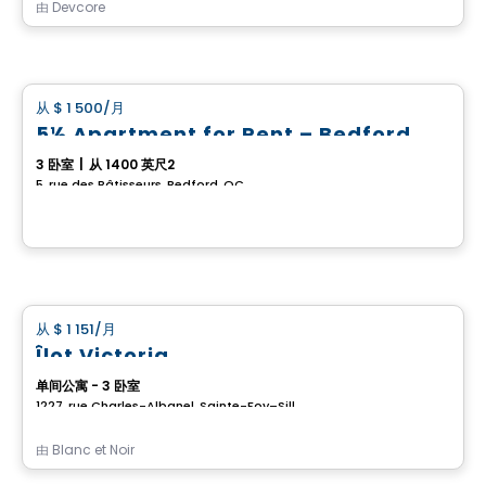
由
Devcore
房子
从
$ 1 500
/月
favorite_border
5½ Apartment for Rent – Bedford
3 卧室
|
从 1400 英尺2
5, rue des Bâtisseurs, Bedford, QC
房子
从
$ 1 151
/月
favorite_border
Îlot Victoria
单间公寓 - 3 卧室
1227, rue Charles-Albanel, Sainte-Foy–Sillery–Cap-Rouge, Ville de Quebec, QC
由
Blanc et Noir