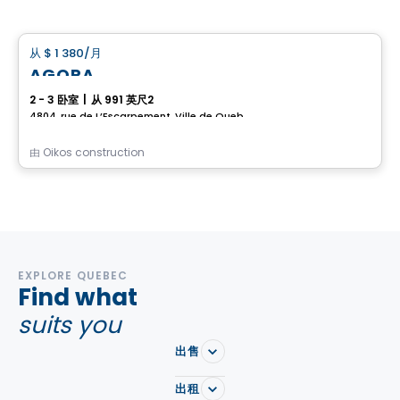
房子
从
$ 1 380
/月
favorite_border
AGORA
2 - 3 卧室
|
从 991 英尺2
4804, rue de L’Escarpement, Ville de Quebec, QC
由
Oikos construction
EXPLORE QUEBEC
Find what
suits you
出售
出租