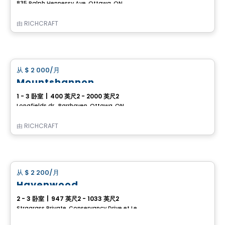
835 Ralph Hennessy Ave, Ottawa, ON
由
RICHCRAFT
房子
从
$ 2 000
/月
favorite_border
Mountshannon
1 - 3 卧室
|
400 英尺2 - 2000 英尺2
Longfields dr., Barrhaven, Ottawa, ON
由
RICHCRAFT
房子
从
$ 2 200
/月
favorite_border
Havenwood
2 - 3 卧室
|
947 英尺2 - 1033 英尺2
Stragrass Private, Conservancy Drive et Les Emerson Drive Barrhaven, Ottawa, ON