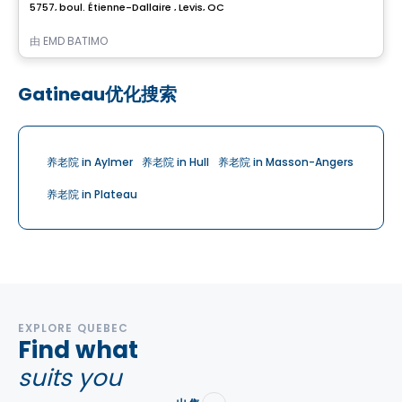
5757, boul. Étienne-Dallaire , Levis, QC
由
EMD BATIMO
Gatineau优化搜索
养老院 in Aylmer
养老院 in Hull
养老院 in Masson-Angers
养老院 in Plateau
EXPLORE QUEBEC
Find what
suits you