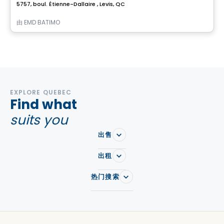
5757, boul. Étienne-Dallaire , Levis, QC
由
EMD BATIMO
EXPLORE QUEBEC
Find what
suits you
出售
出租
热门搜索