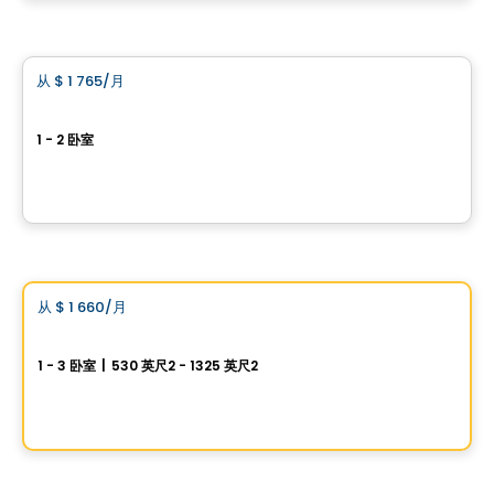
由
KW COMMERCIAL
公寓
从
$ 1 765
/月
favorite_border
Blüm Brossard
1 - 2 卧室
3000 Rue Colomb, Brossard, QC
由
ESPACES LOKALIA
公寓
Vistoo的选择
从
$ 1 660
/月
favorite_border
Vallem sur l'eau - Collection Riveraine
1 - 3 卧室
|
530 英尺2 - 1325 英尺2
1338 Chemin des Patriotes, Otterburn Park, QC
由
OTIUM IMMOBILIER
公寓