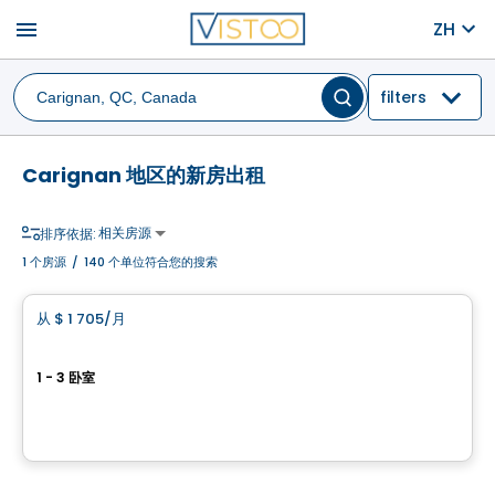
menu
ZH
filters
Carignan 地区的新房出租
相关房源
排序依据:
1
个房源
/
140 个单位符合您的搜索
公寓
从
$ 1 705
/月
favorite_border
Riviera 由 Vallem 打造
1 - 3 卧室
150 rue de l'Aigle, Carignan, QC
由
SIX COMMUNICATIONS