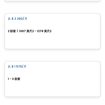
由
Evergreen.inc
公寓
从
$ 2 250
/月
favorite_border
Cloria Beloeil
2 卧室
|
1007 英尺2 - 1278 英尺2
400, rue Serge Pépin, Beloeil, QC
由
Cloriacité
公寓
从
$ 1 575
/月
favorite_border
EVOL
1 - 3 卧室
270, rue de la Cabinetterie, Saint-Jean-sur-Richelieu, QC
由
Maitre carre
公寓