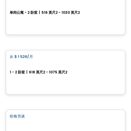
Mostra+ Saint-Bruno
单间公寓 - 2 卧室
|
516 英尺2 - 1030 英尺2
1081, boulevard des Promenades, Saint-Bruno-de-Montarville, QC
由
Cogir
公寓
从
$ 1 526
/月
favorite_border
Mostra Saint-Bruno
1 - 2 卧室
|
618 英尺2 - 1075 英尺2
1081, boulevard des Promenades, Saint-Bruno-de-Montarville, QC
由
Cogir
商业地产
价格另谈
favorite_border
7220 Grande-Allée