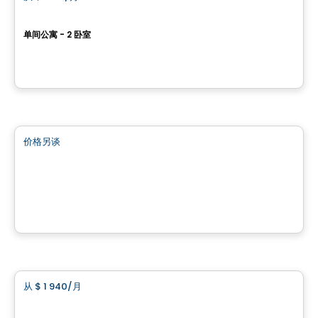
favorite_border
Le Juléo
单间公寓 - 2 卧室
1400 Place de la Cité, Sainte-Julie, QC
由
ESPACES LOKALIA
商业地产
价格另谈
favorite_border
4500 Chemin du Crépuscule
500 Chemin du Crépuscule , Saint-Mathieu-de-Beloeil, QC
由
KW COMMERCIAL
公寓
从
$ 1 940
/月
favorite_border
Vallem