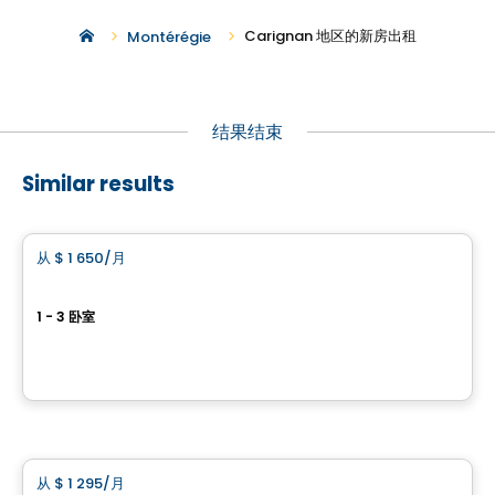
Carignan 地区的新房出租
Montérégie
结果结束
Similar results
公寓
从
$ 1 650
/月
favorite_border
St-Basile-le-Grand 公寓出租 – Le Millénia
1 - 3 卧室
264 rue Prévert, Saint-Basile-le-Grand, QC
由
ESPACES LOKALIA
公寓
从
$ 1 295
/月
favorite_border