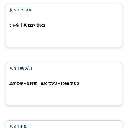
从
$ 1 795
/月
favorite_border
Le Carré Louis-Lévesque
3 卧室
|
从 1227 英尺2
Avenue Louis-Lévesque, Otterburn Park, QC
由
MSI GESTION IMMOBILIÈRE
公寓
从
$ 1 650
/月
favorite_border
LUMA
单间公寓 - 3 卧室
|
620 英尺2 - 1099 英尺2
3110 chemin de Chambly, Longueuil, QC
由
ATIMCO
公寓
从
$ 1 415
/月