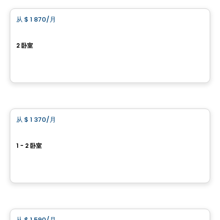
从
$ 1 870
/月
favorite_border
RIVE GAUCHE
2 卧室
36, 44 et 60 rue Serge-Pépin, Beloeil, QC
由
Cogir
公寓
从
$ 1 370
/月
favorite_border
201 St-Georges
1 - 2 卧室
201 St-Georges, Saint-Jean-sur-Richelieu, QC
由
ATIMCO
公寓
从
$ 1 590
/月