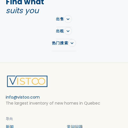
Find what
suits you
出售
出租
热门搜索
info@vistoo.com
The largest inventory of new homes in Quebec
导向
新闻
常问问题