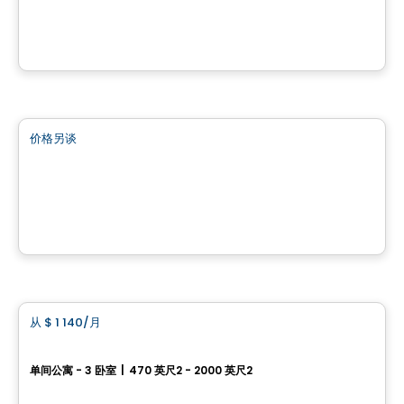
7220 Grande-Allée, Brossard, QC
由
KW COMMERCIAL
商业地产
价格另谈
favorite_border
7200 Grande Allée Brossard
7200 Grande Allée, Brossard, QC
由
KW COMMERCIAL
公寓
从
$ 1 140
/月
favorite_border
Exal Longueuil
单间公寓 - 3 卧室
|
470 英尺2 - 2000 英尺2
5995 chemin de Chambly, Longueuil, QC