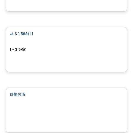
由
Construgep
公寓
从
$ 1 568
/月
favorite_border
Vivaxcès Brossard Éco-Quartier
1 - 3 卧室
6305 rue Champanier, Brossard, QC
由
ESPACES LOKALIA
商业地产
价格另谈
favorite_border
4805 Boulevard Lapinière
4805 Boulevard Lapinière, Brossard, QC