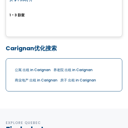
favorite_border
Yucca Rental Condos Phase 2 Candiac
1 - 3 卧室
500 Rue d'Ambre, Candiac, QC
由
PREMIUS
Carignan优化搜索
公寓 出租 in Carignan
养老院 出租 in Carignan
商业地产 出租 in Carignan
房子 出租 in Carignan
EXPLORE QUEBEC