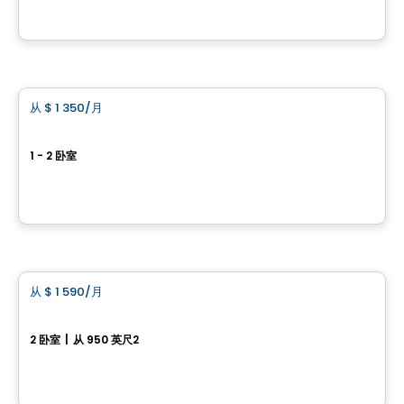
由
COREV IMMOBILIER
公寓
从
$ 1 350
/月
favorite_border
Carré Saint-Jean-Baptiste
1 - 2 卧室
221 Saint-Jean-Baptiste, Beloeil, QC
由
Groupe BBC
公寓
从
$ 1 590
/月
favorite_border
55岁以上住宅 – 新建出租公寓（4 ½）
2 卧室
|
从 950 英尺2
360 Conrad-Pelletier, La Prairie, QC