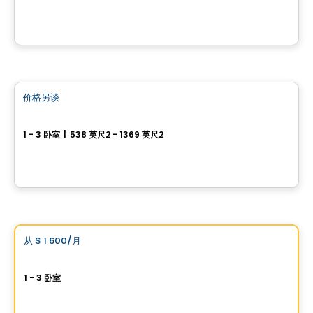
7141 avenue Royale, Chateau-Richer, QC
由
QUARTIER RICHER INC.
公寓
价格另谈
favorite_border
Arboria
1 - 3 卧室
|
538 英尺2 - 1369 英尺2
1200, rue des Moqueurs, Beauport, Ville de Quebec, QC
由
Oktodev
公寓
Vistoo的选择
从
$ 1 600
/月
favorite_border
Vivaxcès Destimo II
1 - 3 卧室
1900 Rue des Moqueurs, Ville de Quebec, QC