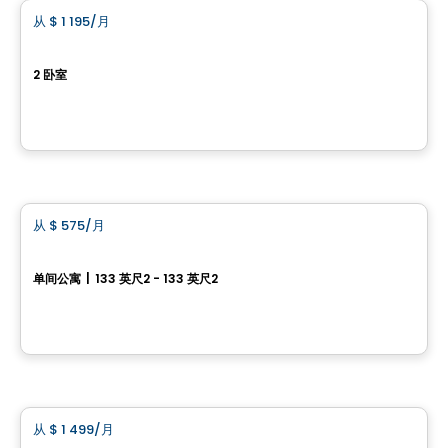
从
$ 1 195
/月
favorite_border
LE DISTRICT
2 卧室
1133 Boul. Louis-XIV, Ville de Quebec, QC
由
LOGIS-EXPERTS INC.
公寓
从
$ 575
/月
favorite_border
LE MODERNISTE
单间公寓
|
133 英尺2 - 133 英尺2
6212 Rue Fraser, Levis, QC
由
LOGIS-EXPERTS INC.
公寓
从
$ 1 499
/月
favorite_border