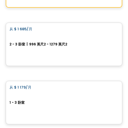
由
ESPACES LOKALIA
公寓
从
$ 1 685
/月
favorite_border
LE NATUR
2 - 3 卧室
|
996 英尺2 - 1279 英尺2
1221 Rue des Gros-Becs, Ville de Quebec, QC
由
LOGIS-EXPERTS INC.
公寓
从
$ 1 179
/月
favorite_border
Oléa
1 - 3 卧室
1585, boulevard Louis-XIV, Ville de Quebec, QC
由
Oikos construction