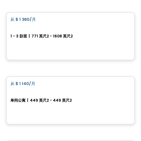
公寓
从
$ 1 360
/月
favorite_border
L'Archipel
1 - 3 卧室
|
771 英尺2 - 1608 英尺2
7070 boul Guillaume-Couture, Levis, QC
由
APPARTEMENTS URBAINS
公寓
从
$ 1 140
/月
favorite_border
LE MEZZ
单间公寓
|
449 英尺2 - 449 英尺2
1300 Chem. de la Canardière, Ville de Quebec, QC
由
LOGIS-EXPERTS INC.
公寓