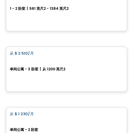
1 - 2 卧室
|
581 英尺2 - 1384 英尺2
37, avenue des Cascades, Beauport, Ville de Quebec, QC
由
DMA
公寓
从
$ 2 510
/月
favorite_border
RÉSIDENCE LE FLORILÈGE
单间公寓 - 3 卧室
|
从 1200 英尺2
2556, rue Lionel-Audet, Ville de Quebec, QC
由
EMD BATIMO
公寓
从
$ 1 230
/月
favorite_border
Altera - Rental Units
单间公寓 - 2 卧室