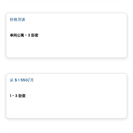
公寓
价格另谈
favorite_border
Le Lièvre
单间公寓 - 3 卧室
40, rue Cardinal-Maurice-Roy, Ville de Quebec, QC
由
Synchro Immobilier
公寓
从
$ 1 550
/月
favorite_border
Vivaxcès Ilot St-Charles
1 - 3 卧室
33 Rue Cardinal-Maurice-Roy, Ville de Quebec, QC
由
ESPACES LOKALIA
公寓