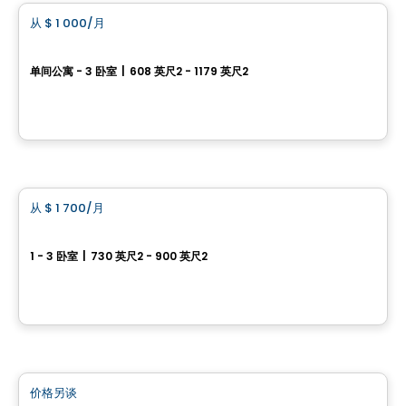
从
$ 1 000
/月
favorite_border
La Cour
单间公寓 - 3 卧室
|
608 英尺2 - 1179 英尺2
155, rue du Prince-Édouard, Ville de Quebec, QC
由
Oikos construction
公寓
从
$ 1 700
/月
favorite_border
Domaine des Loutres
1 - 3 卧室
|
730 英尺2 - 900 英尺2
7250, 7256 et 7260, rue des Loutres, Ville de Quebec, QC
由
Vesta Condominiums
公寓
价格另谈
favorite_border