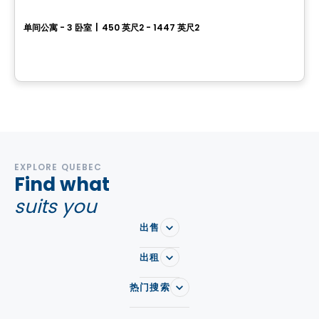
Le Gecko
单间公寓 - 3 卧室
|
450 英尺2 - 1447 英尺2
175 St-Vallier Est, Ville de Quebec, QC
由
GESTIPRO GESTION IMMOBILIÈRE
EXPLORE QUEBEC
Find what
suits you
出售
出租
热门搜索