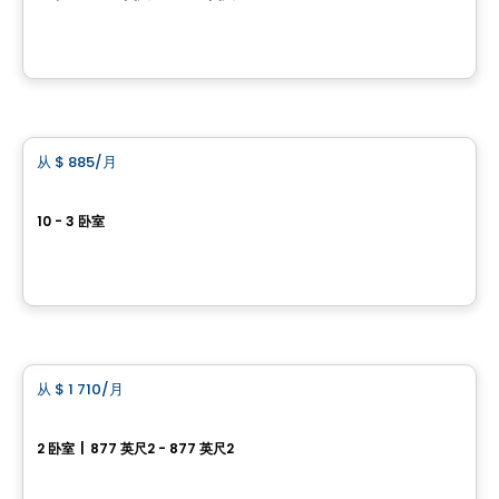
5825 Rue Saint-Georges, Levis, QC
由
LOGIS-EXPERTS INC.
公寓
从
$ 885
/月
favorite_border
Le Parke
10 - 3 卧室
475, 1re Avenue, Ville de Quebec, QC
由
Synchro Immobilier
公寓
从
$ 1 710
/月
favorite_border
Les Compères
2 卧室
|
877 英尺2 - 877 英尺2
4155, 4e Avenue Ouest, Ville de Quebec, QC