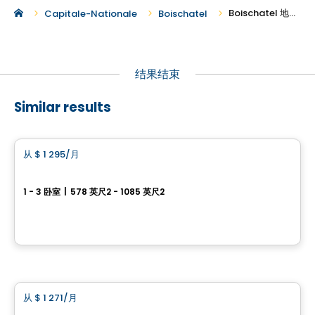
Boischatel 地区的新建公寓出租
Capitale-Nationale
Boischatel
结果结束
Similar results
公寓
从
$ 1 295
/月
favorite_border
Le Maxim – Phase 2
1 - 3 卧室
|
578 英尺2 - 1085 英尺2
3970, boulevard Sainte-Anne, Beauport, Ville de Quebec, QC
由
Blanc & Noir Immobilier
公寓
从
$ 1 271
/月
favorite_border
Le Divin