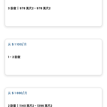
LE MILÉO
3 卧室
|
978 英尺2 - 978 英尺2
580 Rue Godbout E, Ville de Quebec, QC
由
LOGIS-EXPERTS INC.
公寓
从
$ 1 100
/月
favorite_border
Le Dézie
1 - 2 卧室
5730 rue Saint-Louis, Levis, QC
由
ESPACES LOKALIA
公寓
从
$ 1 690
/月
favorite_border
CHEZ ALPHI
2 卧室
|
1140 英尺2 - 1396 英尺2