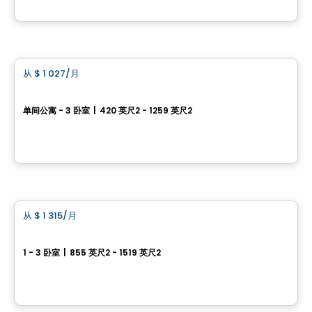
由
Hectare Immobilier
公寓
从
$ 1 027
/月
favorite_border
La Bastille
单间公寓 - 3 卧室
|
420 英尺2 - 1259 英尺2
435, 57e rue Ouest, Ville de Quebec, QC
由
Hectare Immobilier
公寓
从
$ 1 315
/月
favorite_border
Le Joseph&David
1 - 3 卧室
|
855 英尺2 - 1519 英尺2
6000 Boulevard Étienne-Dallaire, Levis, QC
由
Beaudet & Saucier