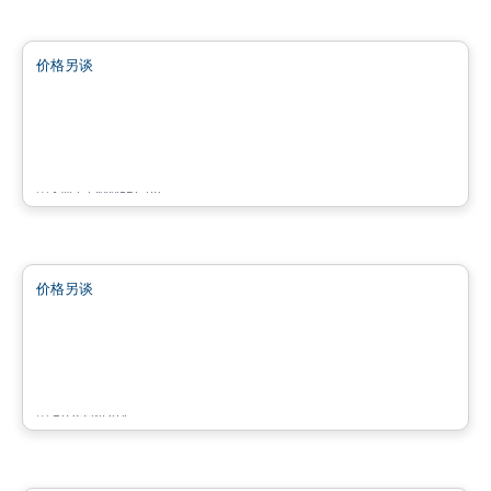
商业地产
价格另谈
favorite_border
2510-2886 rue de Salaberry
2510-2886 rue de Salaberry, Montreal, QC
由
KW COMMERCIAL
商业地产
价格另谈
favorite_border
2550 Daniel Johnson
2550 Boul. Daniel-Johnson, Laval, QC
由
Brasswater
商业地产