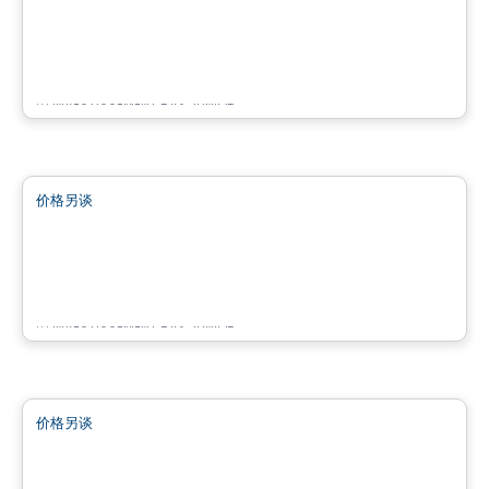
Bâtiment Halte de la Cité Mirabel
18225 de Versailles, Mirabel, QC
由
INVESTISSEMENT RAY JUNIOR
商业地产
价格另谈
favorite_border
Place des Gouverneurs Local 103
103 – 17 990, boulevard des Gouverneurs, Mirabel, Mirabel, QC
由
INVESTISSEMENT RAY JUNIOR
商业地产
价格另谈
favorite_border
Bâtiment Noir & Bois