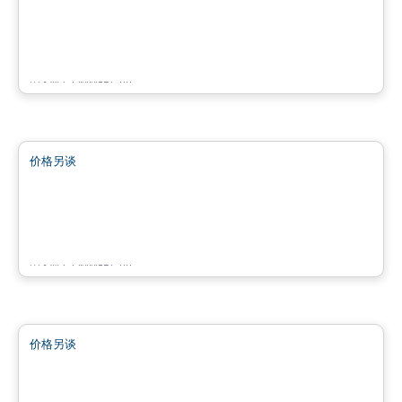
500 Chemin du Crépuscule , Saint-Mathieu-de-Beloeil, QC
由
KW COMMERCIAL
商业地产
价格另谈
favorite_border
7220 Grande-Allée
7220 Grande-Allée, Brossard, QC
由
KW COMMERCIAL
商业地产
价格另谈
favorite_border
7200 Grande Allée Brossard