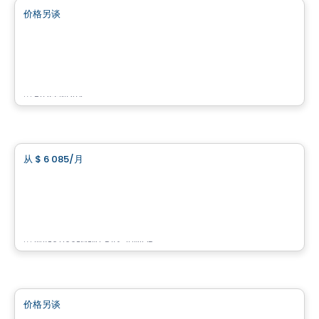
价格另谈
favorite_border
3773 BOUL. CÔTE-VERTU
3773 Boulevard Côte-Vertu, Saint-Laurent, Montreal, QC
由
Brasswater
商业地产
从
$ 6 085
/月
favorite_border
3 Tours de la Cité Mirabel Local 401
401- 11700 Rue de l'Avenir, Mirabel, QC
由
INVESTISSEMENT RAY JUNIOR
商业地产
价格另谈
favorite_border