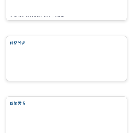
12280 de Chaumont, Mirabel, QC
由
INVESTISSEMENT RAY JUNIOR
商业地产
价格另谈
favorite_border
Bâtiment Chic Cité Mirabel
11860 de Chaumont, Mirabel, QC
由
INVESTISSEMENT RAY JUNIOR
商业地产
价格另谈
favorite_border
Complexe Nordéa Cité Mirabel
11 500 montée sainte-marianne , Mirabel, QC