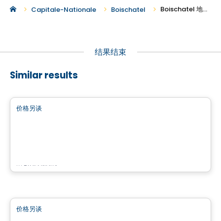
Boischatel 地区新建商业地产出租
Capitale-Nationale
Boischatel
结果结束
Similar results
商业地产
价格另谈
favorite_border
QUARTIER BROMONT
Quartier Bromont, Bromont, QC
由
Brasswater
商业地产
价格另谈
favorite_border
4500 Chemin du Crépuscule