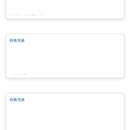
7200 Grande Allée, Brossard, QC
由
KW COMMERCIAL
商业地产
价格另谈
favorite_border
Rose Lofts
2260 ave Aird, Montreal, QC
由
MONDEV
商业地产
价格另谈
favorite_border
4805 Boulevard Lapinière
4805 Boulevard Lapinière, Brossard, QC