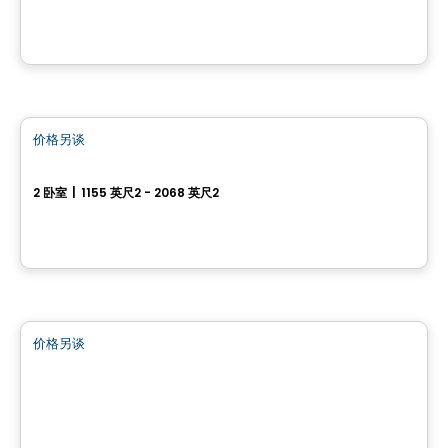
Pointe-Claire, QC
由
JADCO CORPORATION
公寓
价格另谈
favorite_border
Genny - Condominiums
2 卧室
|
1155 英尺2 - 2068 英尺2
15442 Boul Gouin O, Sainte-Geneviève, QC
由
LE GROUPE DEVLAN
商业地产
价格另谈
favorite_border
CARREFOUR JACQUES-BIZARD
100 Boulevard Jacques-Bizard, Île-Bizard, Montreal, QC