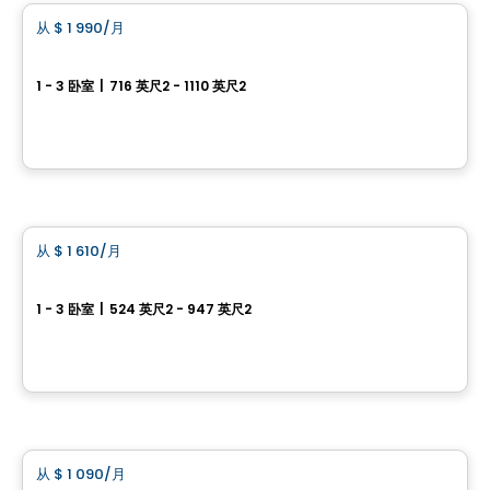
从
$ 1 990
/月
favorite_border
Le Must – Condos Locatifs
1 - 3 卧室
|
716 英尺2 - 1110 英尺2
Rue William-MacDonald, Lachine, Montreal, QC
由
GROUPE PENTIAN
公寓
从
$ 1 610
/月
favorite_border
Jardin Sauriol
1 - 3 卧室
|
524 英尺2 - 947 英尺2
4090 boulevard Sainte-Rose, Laval, QC
由
Nordev immobilier
公寓
从
$ 1 090
/月
favorite_border