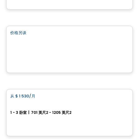
由
ESPACES LOKALIA
商业地产
价格另谈
favorite_border
3773 BOUL. CÔTE-VERTU
3773 Boulevard Côte-Vertu, Saint-Laurent, Montreal, QC
由
Brasswater
公寓
从
$ 1 530
/月
favorite_border
Condos Vela
1 - 3 卧室
|
701 英尺2 - 1205 英尺2
1600 rue Émile-Bouchard, Vaudreuil-Dorion, QC
由
PLAN A