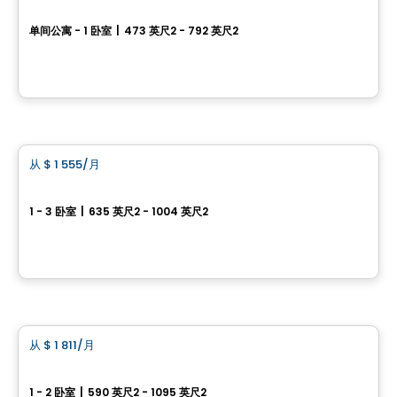
Oxia
单间公寓 - 1 卧室
|
473 英尺2 - 792 英尺2
1104, chemin d’Oka, Deux-Montagnes, QC
由
Habitations PHG
公寓
从
$ 1 555
/月
favorite_border
**PROMOTION**
Verdora
1 - 3 卧室
|
635 英尺2 - 1004 英尺2
220 boulevard Harwood, Vaudreuil-Dorion, QC
由
Dev meta
公寓
从
$ 1 811
/月
favorite_border
The View
1 - 2 卧室
|
590 英尺2 - 1095 英尺2