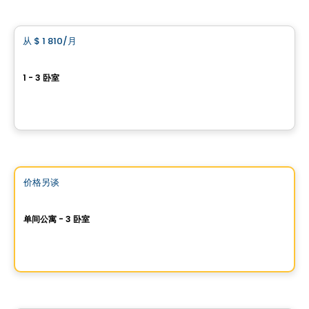
公寓
从
$ 1 810
/月
favorite_border
Le Westisle – Square d'Orval
1 - 3 卧室
880, avenue Carson, Dorval, QC
由
NADG
公寓
Vistoo的选择
价格另谈
favorite_border
Walt
单间公寓 - 3 卧室
185 Dorval Avenue, suite 101, Dorval, QC
由
PURIMMOBILIA
公寓