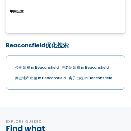
Équinoxe Bois-Franc
单间公寓
5375, boulevard Henri Bourassa Ouest, Montreal, QC
由
Equinoxe
Beaconsfield优化搜索
公寓 出租 in Beaconsfield
养老院 出租 in Beaconsfield
商业地产 出租 in Beaconsfield
房子 出租 in Beaconsfield
EXPLORE QUEBEC
Find what