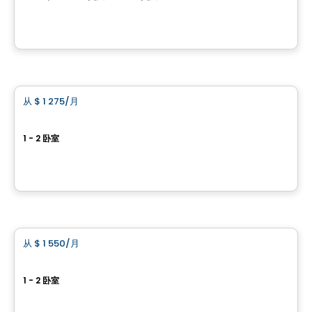
3400, boulevard de la Gare, Vaudreuil-Dorion, QC
由
Groupe Forum
公寓
从
$ 1 275
/月
favorite_border
Le saint-Francis
1 - 2 卧室
440 boulevard saint-francis , Chateauguay, QC
由
ESPACES LOKALIA
公寓
从
$ 1 550
/月
favorite_border
Vivaxcès Châteauguay
1 - 2 卧室
410 boulevard Saint-Francis, Chateauguay, QC