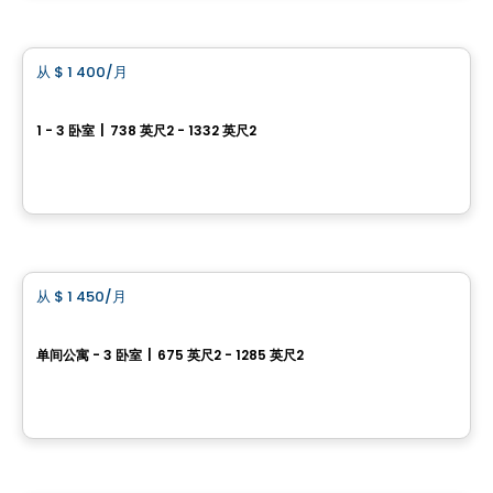
公寓
从
$ 1 400
/月
favorite_border
Condos CARA
1 - 3 卧室
|
738 英尺2 - 1332 英尺2
1400, rue Émile-Bouchard, Vaudreuil-Dorion, QC
由
PLAN A
公寓
从
$ 1 450
/月
favorite_border
Monarc Collection
单间公寓 - 3 卧室
|
675 英尺2 - 1285 英尺2
11201 Boulevard Cavendish, Saint-Laurent, Montreal, QC
由
TRANTOR REALTY
公寓