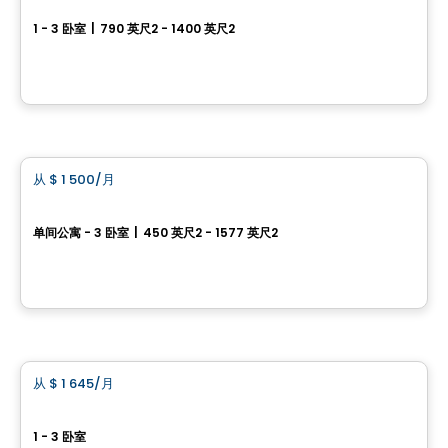
1 - 3 卧室
|
790 英尺2 - 1400 英尺2
17 Place de la Triade, Montreal, QC
由
URBAN WEST
公寓
从
$ 1 500
/月
favorite_border
Westwalk Pointe-Claire
单间公寓 - 3 卧室
|
450 英尺2 - 1577 英尺2
360 Av. Labrosse,, Pointe-Claire, QC
由
Scalia
公寓
从
$ 1 645
/月
favorite_border
Westpark
1 - 3 卧室