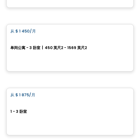
由
Brasswater
公寓
从
$ 1 450
/月
favorite_border
Westwalk DDO
单间公寓 - 3 卧室
|
450 英尺2 - 1569 英尺2
3100, boulevard des Sources, Dollard-des-Ormeaux, QC
由
Scalia
公寓
从
$ 1 875
/月
favorite_border
Agatha – Square d'Orval.
1 - 3 卧室
860, avenue Carson, Dorval, QC
由
NADG