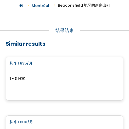
Beaconsfield 地区的新房出租
Montréal
结果结束
Similar results
公寓
从
$ 1 835
/月
favorite_border
Hemisphere Pointe-Claire
1 - 3 卧室
275 Boulevard Hymus, Pointe-Claire, QC
由
KODEM
公寓
从
$ 1 800
/月
favorite_border
Urban West