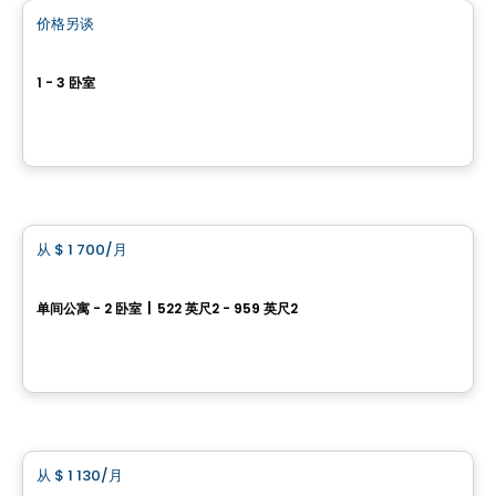
价格另谈
favorite_border
Le 760-766 de l'Église
1 - 3 卧室
760-766, avenue de l'Église, Dorval, QC
由
Ramfeld Immobilier
公寓
从
$ 1 700
/月
favorite_border
Le Carré de la Gare
单间公寓 - 2 卧室
|
522 英尺2 - 959 英尺2
45, 8e Avenue, Deux-Montagnes, QC
由
Habitations PHG
公寓
从
$ 1 130
/月
favorite_border