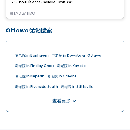
5757, boul. Étienne-Dallaire , Levis, QC
由
EMD BATIMO
Ottawa优化搜索
养老院 in Barrhaven
养老院 in Downtown Ottawa
养老院 in Findlay Creek
养老院 in Kanata
养老院 in Nepean
养老院 in Orléans
养老院 in Riverside South
养老院 in Stittsville
查看更多