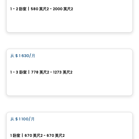
1 - 2 卧室
|
580 英尺2 - 2000 英尺2
101 St. Clair Avenue West, Toronto, QC
由
Camrost
公寓
从
$ 1 630
/月
favorite_border
Novium sur le Plateau
1 - 3 卧室
|
778 英尺2 - 1273 英尺2
3418, rue Laure-Conan, Sherbrooke, QC
由
Groupe Odyssée
公寓
从
$ 1 100
/月
favorite_border
3½ Ste-Perpétue
1 卧室
|
670 英尺2 - 670 英尺2