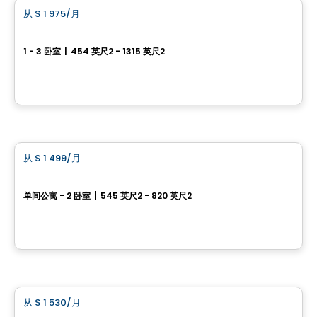
从
$ 1 975
/月
favorite_border
租赁促销进行中
Boisé McConnell
1 - 3 卧室
|
454 英尺2 - 1315 英尺2
390, Chemin McConnell, Gatineau, QC
由
Nordev immobilier
公寓
从
$ 1 499
/月
favorite_border
Vill
单间公寓 - 2 卧室
|
545 英尺2 - 820 英尺2
295 et 305, boulevard de l'Amérique-Française, Gatineau, QC
由
Junic
公寓
从
$ 1 530
/月
favorite_border