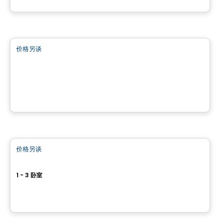
由
LES HABITATIONS SF
商业地产
价格另谈
favorite_border
Quartier Saint-Sauveur
100 Avenue Guindon,, Saint-Sauveur, QC
由
Brasswater
公寓
价格另谈
favorite_border
Rive by Collection Eardley
1 - 3 卧室
25 Allée Riley, Aylmer, Gatineau, QC
由
Dév Méta