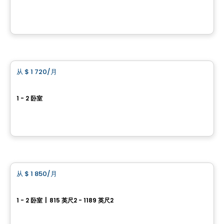
515,495,475 chemin Fraser, Aylmer, Gatineau, QC
由
Gerik
公寓
从
$ 1 720
/月
favorite_border
Horizon Condominiums
1 - 2 卧室
12, rue de l’Horizon, Gatineau, QC
由
BRIGIL
公寓
从
$ 1 850
/月
favorite_border
Allure
1 - 2 卧室
|
815 英尺2 - 1189 英尺2
249 Nancy Elliott, Aylmer, Gatineau, QC