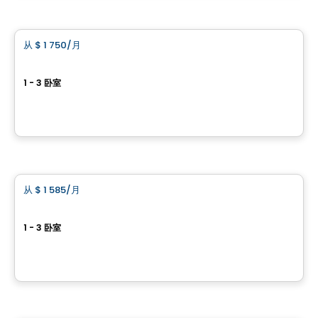
公寓
从
$ 1 750
/月
favorite_border
Château Golf
1 - 3 卧室
64, boulevard de Lucerne, Gatineau, QC
由
BRIGIL
公寓
从
$ 1 585
/月
favorite_border
Le Columbia
1 - 3 卧室
388, boulevard Saint-Joseph, Gatineau, QC
由
BRIGIL
公寓