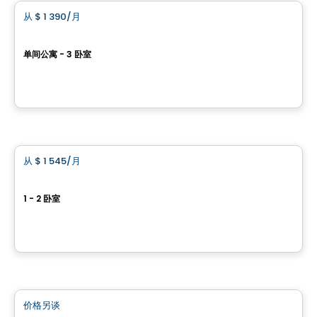
从
$ 1 390
/月
favorite_border
Bloome Apartments
单间公寓 - 3 卧室
17, boulevard Montclair, Gatineau, QC
由
GROUPE KEVLAR
公寓
从
$ 1 545
/月
favorite_border
Baseline
1 - 2 卧室
2944 Baseline Road, Ottawa, ON
由
BRIGIL
公寓
价格另谈
favorite_border