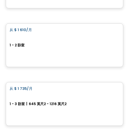
由
HABITATIONS BOULADIER
公寓
从
$ 1 610
/月
favorite_border
Village Champlain
1 - 2 卧室
20, rue de la Bonne-Renommée, Gatineau, QC
由
BRIGIL
公寓
从
$ 1 735
/月
favorite_border
Le Mellem Manoir-des-Trembles
1 - 3 卧室
|
645 英尺2 - 1216 英尺2
256, boulevard Saint-Raymond, Gatineau, QC
由
Maitre carre