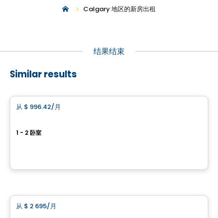
Calgary 地区的新房出租
结果结束
Similar results
公寓
从
$ 996.42
/月
favorite_border
L'Urbania
1 - 2 卧室
70, avenue Giguère, Ville de Quebec
由
Blanc et Noir
公寓
从
$ 2 695
/月
favorite_border
101 St. Clair