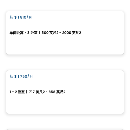
公寓
从
$ 1 810
/月
favorite_border
COMPLEXE RÉSIDENTIEL LIB AYLMER
单间公寓 - 3 卧室
|
500 英尺2 - 2000 英尺2
200 Bd Wilfrid-Lavigne, Gatineau, QC
由
EMD BATIMO
公寓
从
$ 1 750
/月
favorite_border
The British Square
1 - 2 卧室
|
717 英尺2 - 858 英尺2
75 rue Principale, Aylmer, Gatineau, QC
由
THE BRITISH SQUARE
公寓