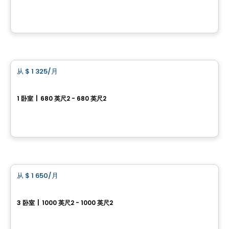
175, rue Rousseau, Sainte-Perpetue, QC
由
Construction Brouille
公寓
从
$ 1 325
/月
favorite_border
圣朱利安（Sainte-Julienne）全新 3½ 房公寓出租
1 卧室
|
680 英尺2 - 680 英尺2
2365 route 337, Sainte-Julienne, QC
由
LES HABITATIONS SF
公寓
从
$ 1 650
/月
favorite_border
圣夏尔-博罗梅 5½ 房公寓出租
3 卧室
|
1000 英尺2 - 1000 英尺2
15 rue de L´Ellipse, Saint-Charles-Borromee, QC