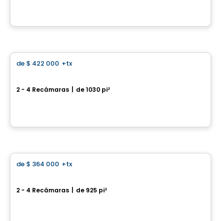
Por
Gaétan Sirois Construction
Casa
de
$ 422 000
+tx
favorite_border
Sold out
Laurie 315, Rue des Marguerites Est
2 - 4 Recámaras
|
de 1030 pi²
315, Rue des Marguerites Est, Farnham, QC
Por
Desranleau
Casa
de
$ 364 000
+tx
favorite_border
Sorbonne 107, Rue Pierre-Gauvreau
2 - 4 Recámaras
|
de 925 pi²
107, rue Pierre-Gauvreau, Cowansville, QC