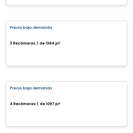
Casa
Precio bajo demanda
favorite_border
Maison de ville St-Judes
3 Recámaras
|
de 1364 pi²
Granby, QC
Casa
Precio bajo demanda
favorite_border
575-577, rue des Collégiens
4 Recámaras
|
de 1097 pi²
575-577, rue des Collégiens, Granby, QC