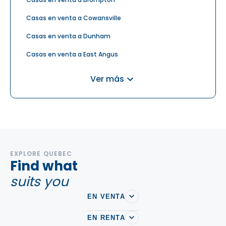
Casas en venta a Cowansville
Casas en venta a Dunham
Casas en venta a East Angus
Casas en venta a Eastman
Casas en venta a Estrie
Ver más
Casas en venta a Farnham
Casas en venta a Fleurimont
Casas en venta a Lac-Brome
Casas en venta a Magog
Casas en venta a Orford
EXPLORE QUEBEC
Find what
Casas en venta a Rock Forest-Saint-Elie-Deauville
suits you
Casas en venta a Sherbrooke
EN VENTA
Casas en venta a Waterloo
Casas en venta a Waterville
EN RENTA