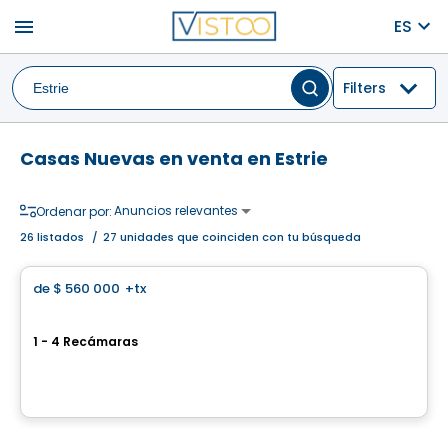
menu
ES
Filters
Casas Nuevas en venta en Estrie
Anuncios relevantes
Ordenar por:
26
listados
/
27 unidades que coinciden con tu búsqueda
Casa
de
$ 560 000
+tx
favorite_border
Boisé de la Rivière
1 - 4 Recámaras
rue des Hostas, Magog, QC
Por
Groupe BBC
Casa