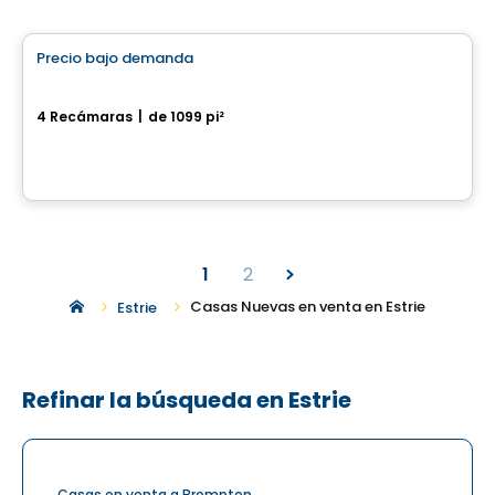
Casa
Precio bajo demanda
favorite_border
581-583 rue des Collégiens
4 Recámaras
|
de 1099 pi²
581-583 rue des Collégiens, Granby, QC
1
2
Casas Nuevas en venta en Estrie
Estrie
Refinar la búsqueda en Estrie
Casas en venta a Brompton