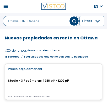
menu
ES
Filters
Nuevas propiedades en renta en Ottawa
Anuncios relevantes
Ordenar por:
18
listados
/
1 901 unidades que coinciden con tu búsqueda
Condominio/Apartamento
Precio bajo demanda
favorite_border
Carlton West
Studio - 3 Recámaras
|
318 pi² - 1202 pi²
1655, avenue Carling, Ottawa, ON
Por
Urbanpro Developpement
Condominio/Apartamento