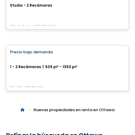
Studio - 2 Recámaras
180 Metcalfe, Ottawa, ON
Por
JADCO CORPORATION
apartment
Precio bajo demanda
favorite_border
We 2
1 - 2 Recámaras
|
539 pi² - 1350 pi²
45 Rue Eddy, Gatineau, QC
Por
GROUPE HEAFEY
Nuevas propiedades en renta en Ottawa