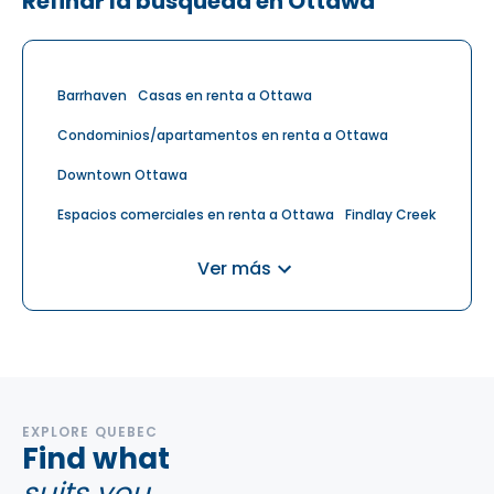
Refinar la búsqueda en Ottawa
Barrhaven
Casas en renta a Ottawa
Condominios/apartamentos en renta a Ottawa
Downtown Ottawa
Espacios comerciales en renta a Ottawa
Findlay Creek
Kanata
Nepean
Orléans
Ver más
Residencias para ancianos en renta a Ottawa
Riverside South
Stittsville
EXPLORE QUEBEC
Find what
suits you