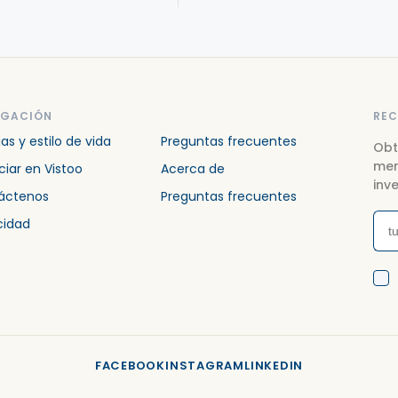
EGACIÓN
REC
ias y estilo de vida
Preguntas frecuentes
Obt
mer
iar en Vistoo
Acerca de
inve
áctenos
Preguntas frecuentes
cidad
FACEBOOK
INSTAGRAM
LINKEDIN