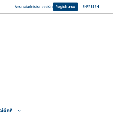
Anunciar
Iniciar sesión
Registrarse
EN
FR
ES
ZH
ción?