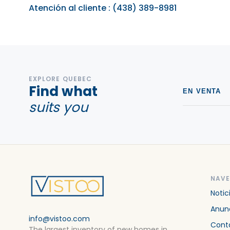
Atención al cliente
:
(438) 389-8981
EXPLORE QUEBEC
Find what
EN VENTA
suits you
NAV
Notic
Anunc
info@vistoo.com
Cont
The largest inventory of new homes in