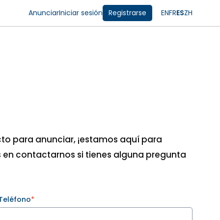
Anunciar
Iniciar sesión
Registrarse
EN
FR
ES
ZH
cto para anunciar, ¡estamos aquí para
 en contactarnos si tienes alguna pregunta
Teléfono
*