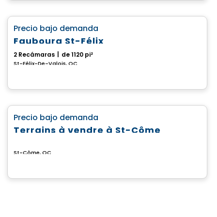
Casa
favorite_border
Precio bajo demanda
Faubourg St-Félix
2 Recámaras
|
de 1120 pi²
St-Félix-De-Valois, QC
Terreno
favorite_border
Precio bajo demanda
Terrains à vendre à St-Côme
St-Côme, QC