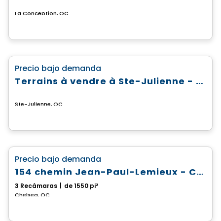
La Conception, QC
Terreno
favorite_border
Precio bajo demanda
Terrains à vendre à Ste-Julienne - Domaine du Boisé du Parc
Ste-Julienne, QC
Casa
favorite_border
Precio bajo demanda
154 chemin Jean-Paul-Lemieux - Chelsea Creek
3 Recámaras
|
de 1550 pi²
Chelsea, QC