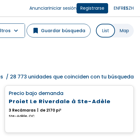
Anunciar
Iniciar sesión
Registrarse
EN
FR
ES
ZH
ltros
Guardar búsqueda
List
Map
os
/
28 773 unidades que coinciden con tu búsqueda
Casa
favorite_border
Precio bajo demanda
Projet Le Riverdale à Ste-Adèle
3 Recámaras
|
de 2170 pi²
Ste-Adèle, QC
Casa