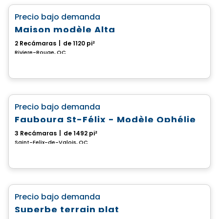
favorite_border
Precio bajo demanda
Maison modèle Alta
2 Recámaras
|
de 1120 pi²
Riviere-Rouge, QC
Casa
favorite_border
Precio bajo demanda
Faubourg St-Félix - Modèle Ophélie
3 Recámaras
|
de 1492 pi²
Saint-Felix-de-Valois, QC
Terreno
favorite_border
Precio bajo demanda
Superbe terrain plat