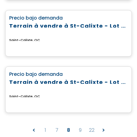
Terreno
favorite_border
Precio bajo demanda
Terrain à vendre à St-Calixte - Lot #4 869 592
Saint-Calixte, QC
Terreno
favorite_border
Precio bajo demanda
Terrain à vendre à St-Calixte - Lot #4 630 913
Saint-Calixte, QC
1
7
8
9
22