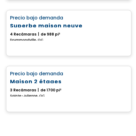
Casa
favorite_border
Precio bajo demanda
Superbe maison neuve
4 Recámaras
|
de 988 pi²
Drummondville, QC
Casa
favorite_border
Precio bajo demanda
Maison 2 étages
3 Recámaras
|
de 1700 pi²
Sainte-Julienne, QC