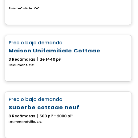
Saint-Calixte, QC
Casa
favorite_border
Precio bajo demanda
Maison Unifamiliale Cottage
3 Recámaras
|
de 1440 pi²
Beaumont, QC
Casa
favorite_border
Precio bajo demanda
Superbe cottage neuf
3 Recámaras
|
500 pi² - 2000 pi²
Drummondville, QC