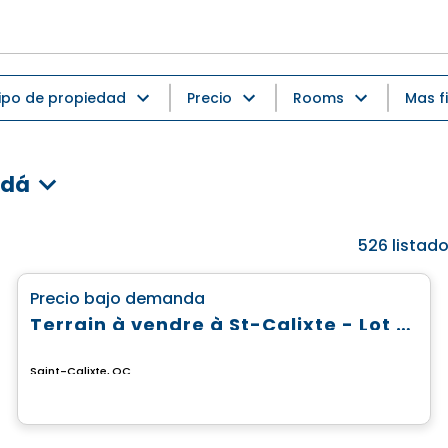
ipo de propiedad
Precio
Rooms
Mas fi
adá
526
listad
Terreno
favorite_border
Precio bajo demanda
Terrain à vendre à St-Calixte - Lot #4 630 865
Saint-Calixte, QC
Casa