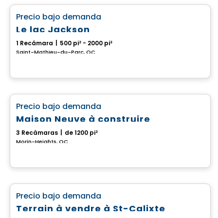
favorite_border
Precio bajo demanda
Le lac Jackson
1 Recámara
|
500 pi² - 2000 pi²
Saint-Mathieu-du-Parc, QC
Casa
favorite_border
Precio bajo demanda
Maison Neuve à construire
3 Recámaras
|
de 1200 pi²
Morin-Heights, QC
Terreno
favorite_border
Precio bajo demanda
Terrain à vendre à St-Calixte