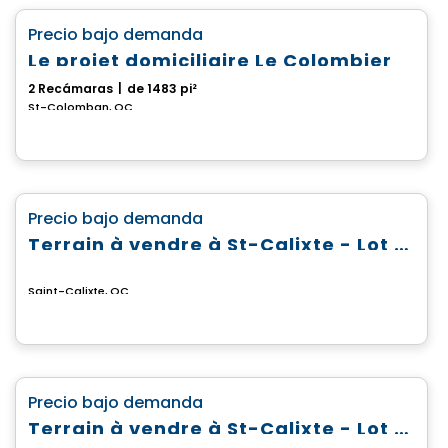
favorite_border
Precio bajo demanda
Le projet domiciliaire Le Colombier
2 Recámaras
|
de 1483 pi²
St-Colomban, QC
Terreno
favorite_border
Precio bajo demanda
Terrain à vendre à St-Calixte - Lot #4 869 583
Saint-Calixte, QC
Terreno
favorite_border
Precio bajo demanda
Terrain à vendre à St-Calixte - Lot #6 475 821