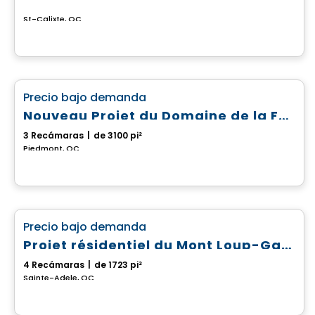
St-Calixte, QC
Casa
favorite_border
Precio bajo demanda
Nouveau Projet du Domaine de la Falaise
3 Recámaras
|
de 3100 pi²
Piedmont, QC
Casa
favorite_border
Precio bajo demanda
Projet résidentiel du Mont Loup-Garou
4 Recámaras
|
de 1723 pi²
Sainte-Adele, QC