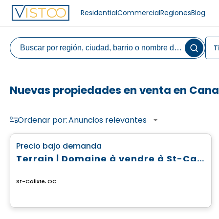
Residential
Commercial
Regiones
Blog
T
Nuevas propiedades en venta en Can
Ordenar por:
Anuncios relevantes
Terreno
favorite_border
Precio bajo demanda
Terrain | Domaine à vendre à St-Calixte
St-Calixte, QC
Casa