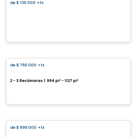
de
$ 135 000
+tx
favorite_border
Domaine Versailles
Rang Versailles, Saint-Come, QC
Por
Groupe Sierra
Condominio
de
$ 755 000
+tx
favorite_border
Evermore
2 - 3 Recámaras
|
994 pi² - 1127 pi²
10 Eva Road, Etobicoke, Toronto, ON
Por
Tridel
Condominio
de
$ 699 000
+tx
favorite_border
Queen Church