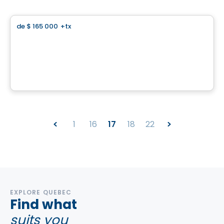
Terreno
de
$ 165 000
+tx
favorite_border
Domaine l’Ultime
20e Rue, Saint-Adolphe-d'Howard, QC
Por
Groupe Sierra
1
16
17
18
22
EXPLORE QUEBEC
Find what
suits you