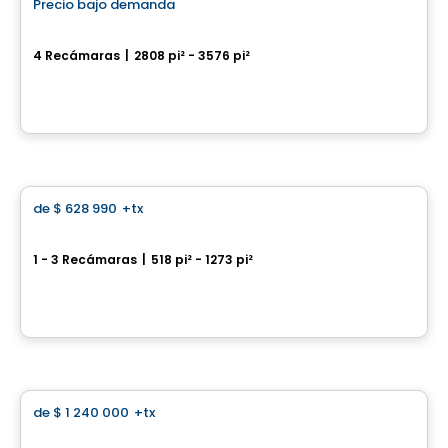
Precio bajo demanda
favorite_border
South Lake
4 Recámaras
|
2808 pi² - 3576 pi²
193 Nautical Blvd, Oakville, ON
Por
Menkes
Condominio
de
$ 628 990
+tx
favorite_border
Sugar Wharf
1 - 3 Recámaras
|
518 pi² - 1273 pi²
95 Lake Shore Blvd E, Toronto, ON
Por
Menkes
Condominio
de
$ 1 240 000
+tx
favorite_border
Harbourwalk