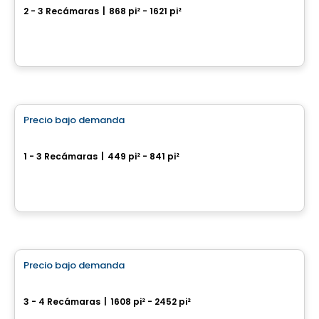
2 - 3 Recámaras
|
868 pi² - 1621 pi²
Lakeshore & Hydro Road, Mississauga, ON
Por
Tridel
Condominio
Precio bajo demanda
favorite_border
The Whitfield
1 - 3 Recámaras
|
449 pi² - 841 pi²
180 Front Street East, Toronto, ON
Por
Menkes
Casa
Precio bajo demanda
favorite_border
Winchester Estates
3 - 4 Recámaras
|
1608 pi² - 2452 pi²
2375 Ritson Road North, Oakville, ON