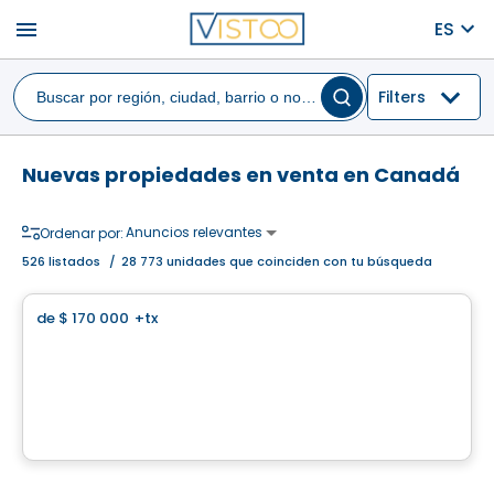
menu
ES
Filters
Nuevas propiedades en venta en Canadá
Anuncios relevantes
Ordenar por:
526
listados
/
28 773 unidades que coinciden con tu búsqueda
Terreno
de
$ 170 000
+tx
favorite_border
Domaine Blais
Rue du Domaine-des-Blais, Saint-Come, QC
Por
Groupe Sierra
Terreno