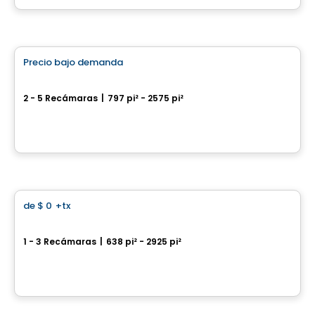
Por
Inovim
Casa
Precio bajo demanda
favorite_border
Domaine Rawdon
2 - 5 Recámaras
|
797 pi² - 2575 pi²
Rawdon, QC
Por
Accès Habitation
Condominio
de
$ 0
+tx
favorite_border
32 Lakeshore
1 - 3 Recámaras
|
638 pi² - 2925 pi²
32, chemin du Bord-du-Lac, Pointe-Claire, QC
Por
E. KHOURY CONSTRUCTION
Casa