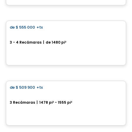
Por
Construction Serge Rheault
Casa
de
$ 555 000
+tx
favorite_border
Eau Boisé de Varennes
3 - 4 Recámaras
|
de 1480 pi²
225, rue du Parcours, Varennes, QC
Por
Constructions Idéales
Casa
de
$ 509 900
+tx
favorite_border
Le Coteau St-Georges
3 Recámaras
|
1478 pi² - 1555 pi²
Rue Alfred-Bélisle, Gatineau, QC
Por
Gerik