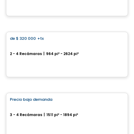
Por
Acero
Casa
de
$ 320 000
+tx
favorite_border
Les Vallons
2 - 4 Recámaras
|
964 pi² - 2624 pi²
Saint-Felix-de-Valois, QC
Por
Construction Serge Rheault
Casa
Precio bajo demanda
favorite_border
Les Cours Bellerive - Maisons de ville
3 - 4 Recámaras
|
1511 pi² - 1894 pi²
9245, rue Notre-Dame Est, Montreal, QC