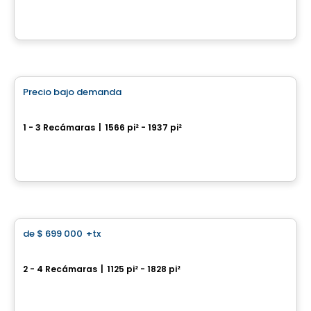
Por
Habitations Bv
Condominio
Precio bajo demanda
favorite_border
YUL - Penthouse Collection
1 - 3 Recámaras
|
1566 pi² - 1937 pi²
1450 Boulevard René-Lévesque O, Ville-Marie, Montreal, QC
Por
BRIVIA GROUP
Casa
de
$ 699 000
+tx
favorite_border
Boisé de la Seigneurie – Mascouche
2 - 4 Recámaras
|
1125 pi² - 1828 pi²
Mascouche, QC