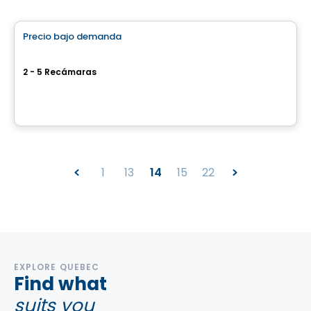
Casa
Precio bajo demanda
favorite_border
Boisé Natura
2 - 5 Recámaras
Rue de la Sapinière, Saint-Calixte, QC
Por
Century 21 capital
1
13
14
15
22
EXPLORE QUEBEC
Find what
suits you