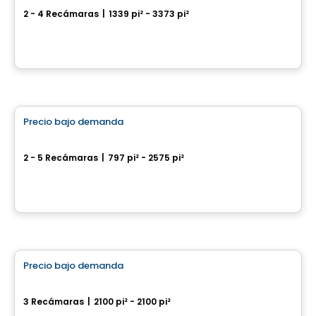
2 - 4 Recámaras
|
1339 pi² - 3373 pi²
Impasse Makwa, Cantley, QC
Por
Gerik
Casa
Precio bajo demanda
favorite_border
Domaine de la Source
2 - 5 Recámaras
|
797 pi² - 2575 pi²
Saint-Lin-Laurentides, QC
Por
Accès Habitation
Casa
Precio bajo demanda
favorite_border
Cité Hélios
3 Recámaras
|
2100 pi² - 2100 pi²
Rue des Trembles, Saint-Jean-sur-Richelieu, QC