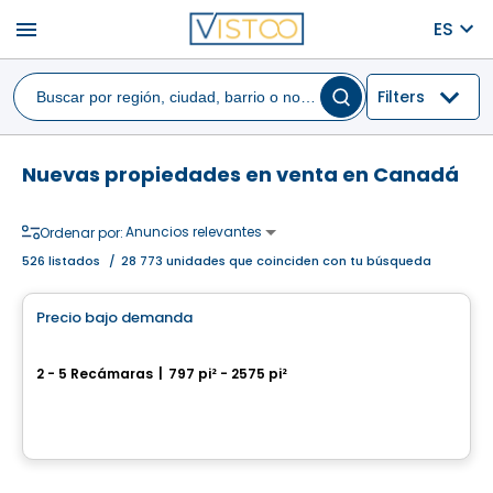
menu
ES
Filters
Nuevas propiedades en venta en Canadá
Anuncios relevantes
Ordenar por:
526
listados
/
28 773 unidades que coinciden con tu búsqueda
Casa
Precio bajo demanda
favorite_border
Domaine des Faucons
2 - 5 Recámaras
|
797 pi² - 2575 pi²
Saint-Colomban, QC
Por
Accès Habitation
Condominio