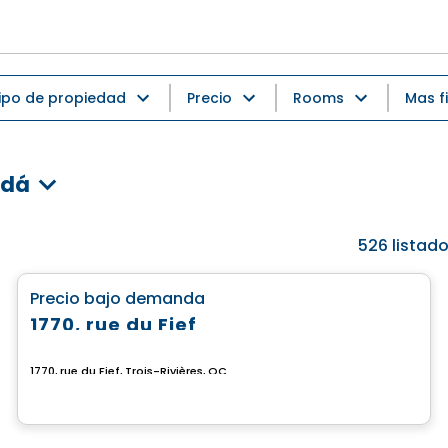
ipo de propiedad
Precio
Rooms
Mas fi
adá
526
listad
Terreno
favorite_border
Precio bajo demanda
1770, rue du Fief
1770, rue du Fief, Trois-Rivières, QC
Casa