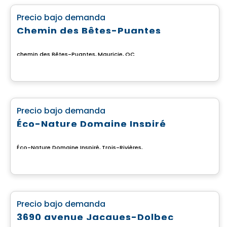
favorite_border
Precio bajo demanda
Chemin des Bêtes-Puantes
chemin des Bêtes-Puantes, Mauricie, QC
Terreno
favorite_border
Precio bajo demanda
Éco-Nature Domaine Inspiré
Éco-Nature Domaine Inspiré, Trois-Rivières, QC
Casa
favorite_border
Precio bajo demanda
3690 avenue Jacques-Dolbec