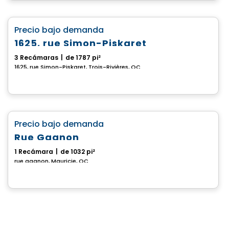
Casa
favorite_border
Precio bajo demanda
1625, rue Simon-Piskaret
3 Recámaras
|
de 1787 pi²
1625, rue Simon-Piskaret, Trois-Rivières, QC
Casa
favorite_border
Precio bajo demanda
Rue Gagnon
1 Recámara
|
de 1032 pi²
rue gagnon, Mauricie, QC