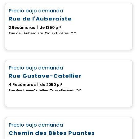
favorite_border
Precio bajo demanda
Rue de l'Aubergiste
2 Recámaras
|
de 1350 pi²
Rue de l'Aubergiste, Trois-Rivières, QC
Casa
favorite_border
Precio bajo demanda
Rue Gustave-Catellier
4 Recámaras
|
de 2050 pi²
Rue Gustave-Catellier, Trois-Rivières, QC
Terreno
favorite_border
Precio bajo demanda
Chemin des Bêtes Puantes