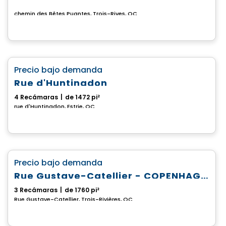
chemin des Bêtes Puantes, Trois-Rives, QC
Casa
favorite_border
Precio bajo demanda
Rue d'Huntingdon
4 Recámaras
|
de 1472 pi²
rue d'Huntingdon, Estrie, QC
Casa
favorite_border
Precio bajo demanda
Rue Gustave-Catellier - COPENHAGUE
3 Recámaras
|
de 1760 pi²
Rue Gustave-Catellier, Trois-Rivières, QC