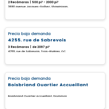
2 Recámaras
|
500 pi² - 2000 pi²
3690 avenue Jacques-Dolbec, Shawinigan, QC
Casa
favorite_border
Precio bajo demanda
4255, rue de Sabrevois
3 Recámaras
|
de 2097 pi²
4255, rue de Sabrevois, Trois-Rivières, QC
Terreno
favorite_border
Precio bajo demanda
Boisbriand Quartier Accueillant
Boisbriand Quartier Accueillant, Drummondville, QC