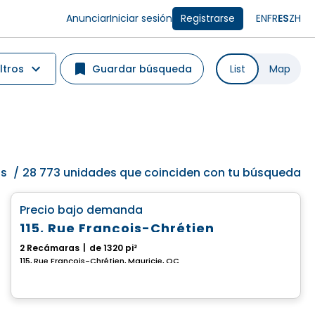
Anunciar
Iniciar sesión
Registrarse
EN
FR
ES
ZH
ltros
Guardar búsqueda
List
Map
os
/
28 773 unidades que coinciden con tu búsqueda
Casa
favorite_border
Precio bajo demanda
115, Rue François-Chrétien
2 Recámaras
|
de 1320 pi²
115, Rue François-Chrétien, Mauricie, QC
Casa