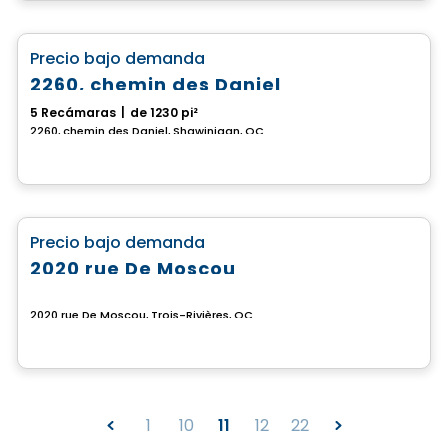
Casa
favorite_border
Precio bajo demanda
2260, chemin des Daniel
5 Recámaras
|
de 1230 pi²
2260, chemin des Daniel, Shawinigan, QC
Terreno
favorite_border
Precio bajo demanda
2020 rue De Moscou
2020 rue De Moscou, Trois-Rivières, QC
1
10
11
12
22