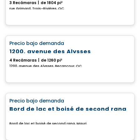
3 Recámaras
|
de 1804 pi²
rue Grimard, Trois-Rivières, QC
Casa
favorite_border
Precio bajo demanda
1200, avenue des Alysses
4 Recámaras
|
de 1260 pi²
1200, avenue des Alysses, Becancour, QC
Terreno
favorite_border
Precio bajo demanda
Bord de lac et boisé de second rang
Bord de lac et boisé de second rang, Mauricie, QC