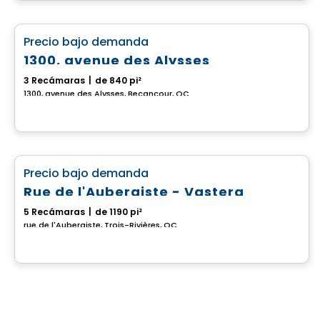
Casa
favorite_border
Precio bajo demanda
1300, avenue des Alysses
3 Recámaras
|
de 840 pi²
1300, avenue des Alysses, Becancour, QC
Casa
favorite_border
Precio bajo demanda
Rue de l'Aubergiste - Vastera
5 Recámaras
|
de 1190 pi²
rue de l'Aubergiste, Trois-Rivières, QC