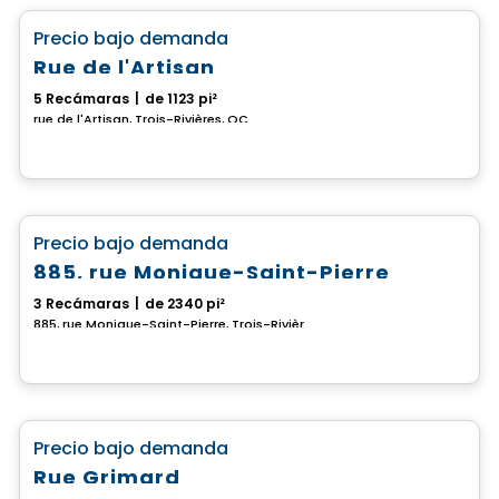
favorite_border
Precio bajo demanda
Rue de l'Artisan
5 Recámaras
|
de 1123 pi²
rue de l'Artisan, Trois-Rivières, QC
Casa
favorite_border
Precio bajo demanda
885, rue Monique-Saint-Pierre
3 Recámaras
|
de 2340 pi²
885, rue Monique-Saint-Pierre, Trois-Rivières, QC
Casa
favorite_border
Precio bajo demanda
Rue Grimard