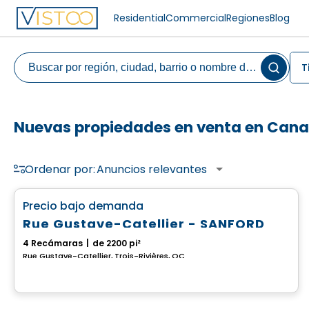
Residential
Commercial
Regiones
Blog
T
Nuevas propiedades en venta en Can
Ordenar por:
Anuncios relevantes
Casa
favorite_border
Precio bajo demanda
Rue Gustave-Catellier - SANFORD
4 Recámaras
|
de 2200 pi²
Rue Gustave-Catellier, Trois-Rivières, QC
Terreno