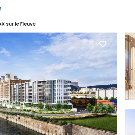
g
X sur le Fleuve
favorite_border