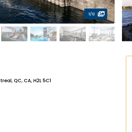
1
/12
real, QC, CA, H2L 5C1