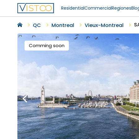
Residential
Commercial
Regiones
Blo
SA
QC
Montreal
Vieux-Montreal
Comming soon