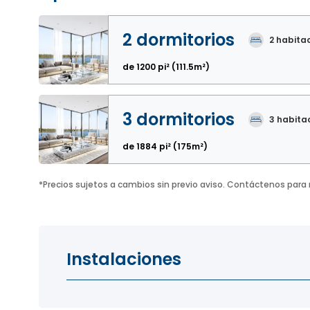
2 dormitorios
2
habita
de 1200 pi²
(111.5m²)
3 dormitorios
3
habita
de 1884 pi²
(175m²)
*
Precios sujetos a cambios sin previo aviso. Contáctenos para
Instalaciones