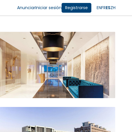
Anunciar
Iniciar sesión
Registrarse
EN
FR
ES
ZH