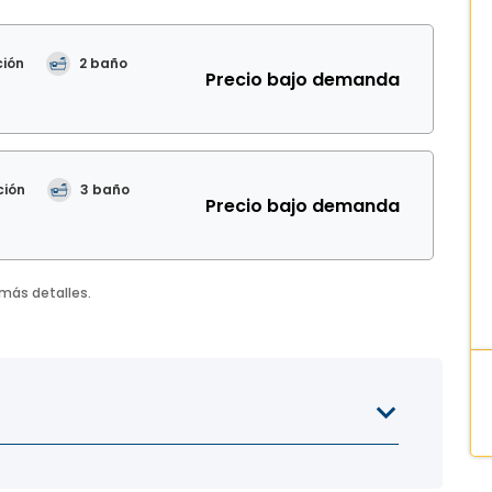
ción
2
baño
Precio bajo demanda
ción
3
baño
Precio bajo demanda
 más detalles.