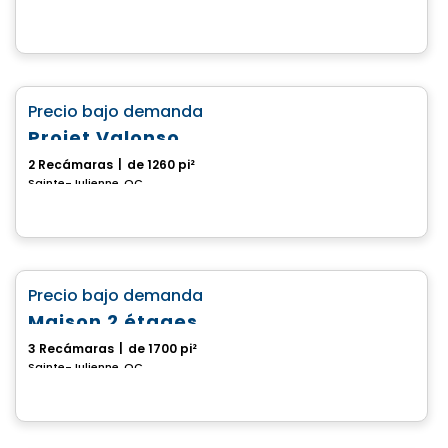
Casa
favorite_border
Precio bajo demanda
Projet Valonso
2 Recámaras
|
de 1260 pi²
Sainte-Julienne, QC
Casa
favorite_border
Precio bajo demanda
Maison 2 étages
3 Recámaras
|
de 1700 pi²
Sainte-Julienne, QC
Casa