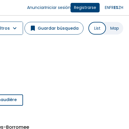
Anunciar
Iniciar sesión
Registrarse
EN
FR
ES
ZH
ltros
Guardar búsqueda
List
Map
naudière
les-Borromee