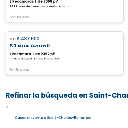
2 Recámaras
|
de 2068 pi²
8738, Rue de Touraine, Sorel-Tracy, QC
Por
Provend
Casa
favorite_border
de
$ 437 500
53 Rue Goupil
1 Recámara
|
de 2352 pi²
53 Rue Goupil, Sorel-Tracy, QC
Por
Provend
Refinar la búsqueda en Saint-Ch
Casas en venta a Saint-Charles-Borromée