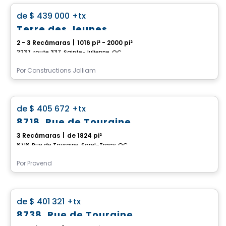
favorite_border
de
$ 439 000
+tx
Terre des Jeunes
2 - 3 Recámaras
|
1016 pi² - 2000 pi²
2237, route 337, Sainte-Julienne, QC
Por
Constructions Jolliam
Casa
favorite_border
de
$ 405 672
+tx
8718, Rue de Touraine
3 Recámaras
|
de 1824 pi²
8718, Rue de Touraine, Sorel-Tracy, QC
Por
Provend
Casa
favorite_border
de
$ 401 321
+tx
8738, Rue de Touraine