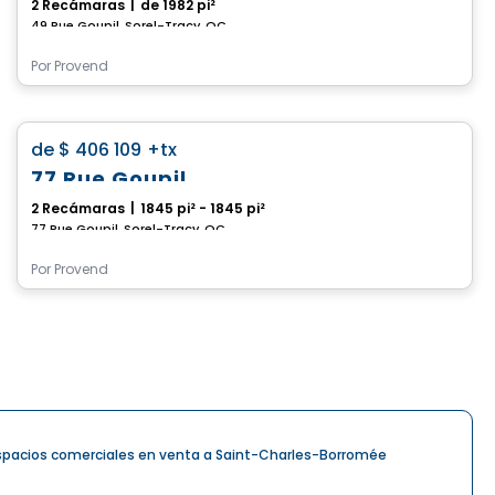
2 Recámaras
|
de 1982 pi²
49 Rue Goupil, Sorel-Tracy, QC
Por
Provend
Casa
favorite_border
de
$ 406 109
+tx
77 Rue Goupil
2 Recámaras
|
1845 pi² - 1845 pi²
77 Rue Goupil, Sorel-Tracy, QC
Por
Provend
spacios comerciales en venta a Saint-Charles-Borromée