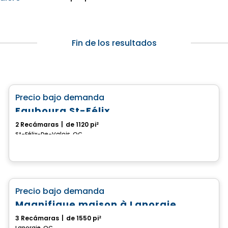
Fin de los resultados
Casa
favorite_border
Precio bajo demanda
Faubourg St-Félix
2 Recámaras
|
de 1120 pi²
St-Félix-De-Valois, QC
Casa
favorite_border
Precio bajo demanda
Magnifique maison à Lanoraie
3 Recámaras
|
de 1550 pi²
Lanoraie, QC