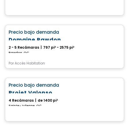
Casa
favorite_border
Precio bajo demanda
Domaine Rawdon
2 - 5 Recámaras
|
797 pi² - 2575 pi²
Rawdon, QC
Por
Accès Habitation
Casa
favorite_border
Precio bajo demanda
Projet Valonso
4 Recámaras
|
de 1400 pi²
Sainte-Julienne, QC
Casa