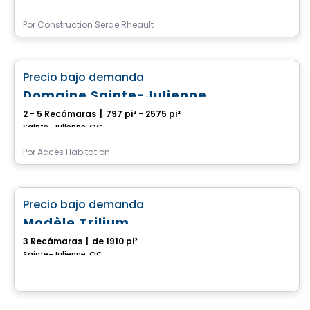
Por
Construction Serge Rheault
Casa
favorite_border
Precio bajo demanda
Domaine Sainte-Julienne
2 - 5 Recámaras
|
797 pi² - 2575 pi²
Sainte-Julienne, QC
Por
Accès Habitation
Casa
favorite_border
Precio bajo demanda
Modèle Trilium
3 Recámaras
|
de 1910 pi²
Sainte-Julienne, QC
Casa