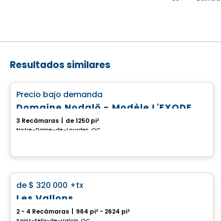
Resultados similares
Casa
favorite_border
Precio bajo demanda
Domaine Nodalö - Modèle L'EXODE
3 Recámaras
|
de 1250 pi²
Notre-Dame-de-Lourdes, QC
Casa
favorite_border
de
$ 320 000
+tx
Les Vallons
2 - 4 Recámaras
|
964 pi² - 2624 pi²
Saint-Felix-de-Valois, QC