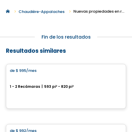
Nuevas propiedades en renta en Sainte-Marie
Chaudière-Appalaches
Fin de los resultados
Resultados similares
Condominio/Apartamento
de
$ 995
/mes
favorite_border
9056 rue de l’Attisée, Charny
1 - 2 Recámaras
|
593 pi² - 820 pi²
9056 RUE DE L'ATTISÉE, Levis, QC
Por
LOGIS-EXPERTS INC.
Condominio/Apartamento
de
$ 992
/mes