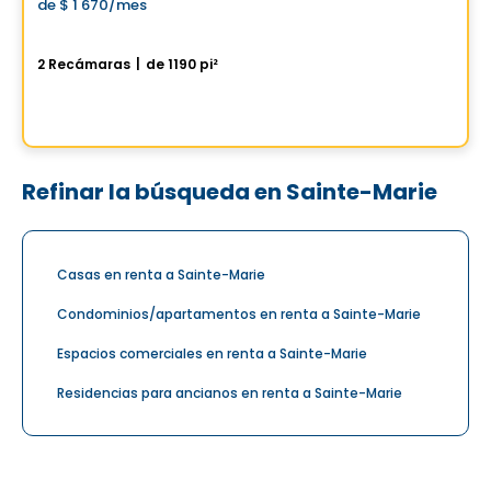
de
$ 1 670
/mes
favorite_border
St-Nicolas – TERRASSE
2 Recámaras
|
de 1190 pi²
275-285, Rue Du Pèlerin, Levis, QC
Por
IMMEUBLES BRETON
Refinar la búsqueda en Sainte-Marie
Casas en renta a Sainte-Marie
Condominios/apartamentos en renta a Sainte-Marie
Espacios comerciales en renta a Sainte-Marie
Residencias para ancianos en renta a Sainte-Marie