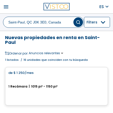
menu
ES
Filters
Nuevas propiedades en renta en Saint-
Paul
Anuncios relevantes
Ordenar por:
1
listados
/
16 unidades que coinciden con tu búsqueda
Condominio/Apartamento
de
$ 1 250
/mes
favorite_border
Nuevo Proyecto de Alquiler en Saint-Paul, Boulevard de l'Industrie
1 Recámara
|
1015 pi² - 1150 pi²
830 boul de L´Industrie, Saint-Paul, QC
Por
LES HABITATIONS SF