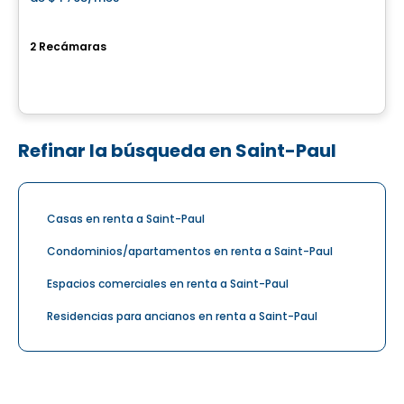
favorite_border
Mostra mascouche
2 Recámaras
7001 Prudent-Beaudry, Mascouche, QC
Por
Cogir
Refinar la búsqueda en Saint-Paul
Casas en renta a Saint-Paul
Condominios/apartamentos en renta a Saint-Paul
Espacios comerciales en renta a Saint-Paul
Residencias para ancianos en renta a Saint-Paul