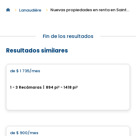
Nuevas propiedades en renta en Saint-Paul
Lanaudière
Fin de los resultados
Resultados similares
Condominio/Apartamento
de
$ 1 735
/mes
favorite_border
Aqua Roca
1 - 3 Recámaras
|
894 pi² - 1418 pi²
Boulevard Base-de-Roc, Joliette
Por
Moderno
Condominio/Apartamento
de
$ 900
/mes
favorite_border