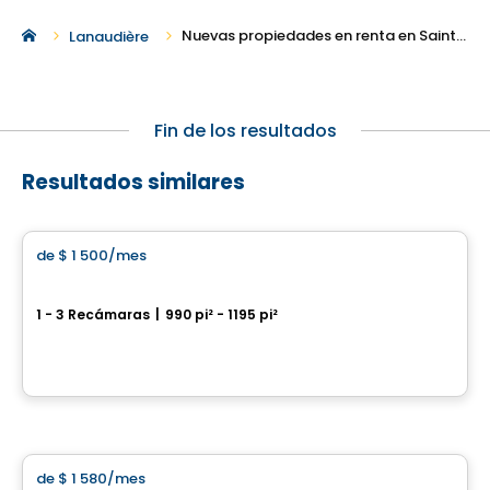
Nuevas propiedades en renta en Saint-Lin-Laurentides
Lanaudière
Fin de los resultados
Resultados similares
Condominio/Apartamento
de
$ 1 500
/mes
favorite_border
New development project in Sainte-Julienne
1 - 3 Recámaras
|
990 pi² - 1195 pi²
2315 adresse rue Henri-Morin, Sainte-Julienne, QC
Por
LES HABITATIONS SF
Condominio/Apartamento
de
$ 1 580
/mes
favorite_border