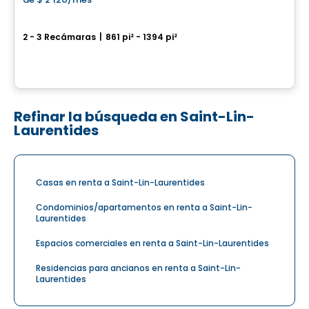
favorite_border
Axora Condos
2 - 3 Recámaras
|
861 pi² - 1394 pi²
852, boulevard Curé-Labelle, Blainville, QC
Por
Construction Valmont
Refinar la búsqueda en Saint-Lin-
Laurentides
Casas en renta a Saint-Lin-Laurentides
Condominios/apartamentos en renta a Saint-Lin-
Laurentides
Espacios comerciales en renta a Saint-Lin-Laurentides
Residencias para ancianos en renta a Saint-Lin-
Laurentides