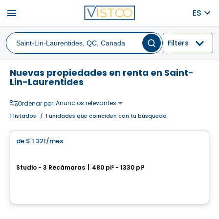
menu
ES
Filters
Nuevas propiedades en renta en Saint-
Lin-Laurentides
Anuncios relevantes
Ordenar por:
1
listados
/
1 unidades que coinciden con tu búsqueda
Casa de ancianos
de
$ 1 321
/mes
favorite_border
Serena
Studio - 3 Recámaras
|
480 pi² - 1330 pi²
878, 12e Avenue, Saint-Lin-Laurentides, QC
Por
GROUPE SANTÉ ARBEC