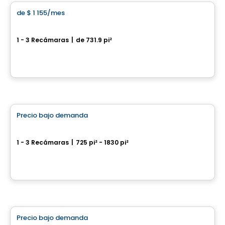
de
$ 1 155
/mes
favorite_border
Flo
1 - 3 Recámaras
|
de 731.9 pi²
2855, chemin des Quatre-Bourgeois, Ville de Quebec, QC
Por
Oikos construction
Condominio/Apartamento
Precio bajo demanda
favorite_border
St-Nicolas – AZURA Fleuve
1 - 3 Recámaras
|
725 pi² - 1830 pi²
179, chemin de l’Anse-Gingras, Levis, QC
Por
IMMEUBLES BRETON
Condominio/Apartamento
Precio bajo demanda
favorite_border