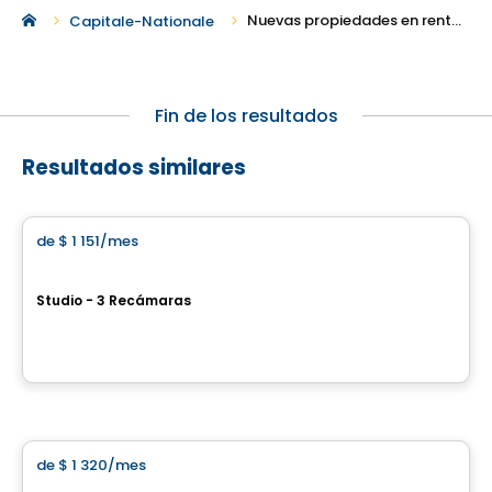
Nuevas propiedades en renta en Saint-Augustin-de-Desmaures
Capitale-Nationale
Fin de los resultados
Resultados similares
Casa
de
$ 1 151
/mes
favorite_border
Îlot Victoria
Studio - 3 Recámaras
1227, rue Charles-Albanel, Sainte-Foy–Sillery–Cap-Rouge, Ville de Quebec, QC
Por
Blanc et Noir
Condominio/Apartamento
de
$ 1 320
/mes
favorite_border
LE GALILÉO 5