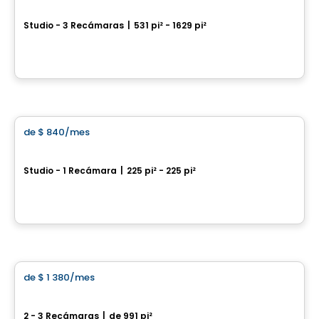
Loges Saint-Nicolas
Studio - 3 Recámaras
|
531 pi² - 1629 pi²
1045, rue Pierre-Perrault, Levis, QC
Por
Blanc et Noir
Condominio/Apartamento
de
$ 840
/mes
favorite_border
Totem
Studio - 1 Recámara
|
225 pi² - 225 pi²
2929, rue Pinsart, Sainte-Foy, Ville de Quebec, QC
Por
LOGIS-EXPERTS INC.
Casa
de
$ 1 380
/mes
favorite_border
AGORA
2 - 3 Recámaras
|
de 991 pi²