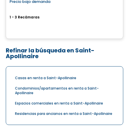
Precio bajo demanda
favorite_border
Sila 3
1 - 3 Recámaras
1375 Guillaume-Couture Blvd, Levis, QC
Por
GROUPE DAMCO
Refinar la búsqueda en Saint-
Apollinaire
Casas en renta a Saint-Apollinaire
Condominios/apartamentos en renta a Saint-
Apollinaire
Espacios comerciales en renta a Saint-Apollinaire
Residencias para ancianos en renta a Saint-Apollinaire