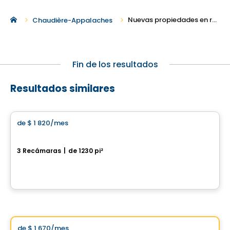
Nuevas propiedades en renta en Saint-Apollinaire
Chaudière-Appalaches
Fin de los resultados
Resultados similares
Condominio/Apartamento
de
$ 1 820
/mes
favorite_border
St-Nicolas – OUEST
3 Recámaras
|
de 1230 pi²
1537-1547, Rue De l’Estran, Levis, QC
Por
IMMEUBLES BRETON
Condominio/Apartamento
Elección de Vistoo
de
$ 1 670
/mes