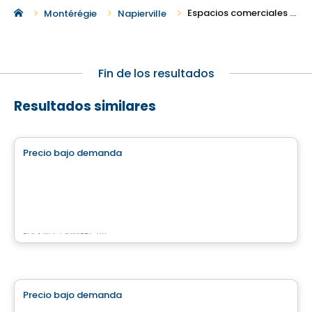
Espacios comerciales en renta en Napierville
Montérégie
Napierville
Fin de los resultados
Resultados similares
Comercial
Precio bajo demanda
favorite_border
4805 Boulevard Lapinière
4805 Boulevard Lapinière, Brossard, QC
Por
KW COMMERCIAL
Comercial
Precio bajo demanda
favorite_border
7220 Grande-Allée