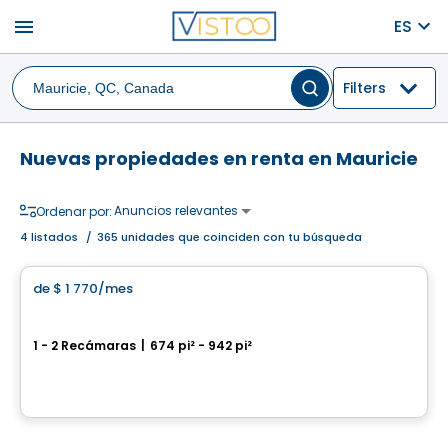
menu
ES
Filters
Nuevas propiedades en renta en Mauricie
Anuncios relevantes
Ordenar por:
4
listados
/
365 unidades que coinciden con tu búsqueda
Condominio/Apartamento
de
$ 1 770
/mes
favorite_border
Cloria Trois-Rivières
1 - 2 Recámaras
|
674 pi² - 942 pi²
6800, boul. des Chenaux, Trois-Rivieres, QC
Por
Cloriacité
Condominio/Apartamento