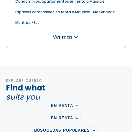
Condominios/apartamentos en renta a Mauricie
Espacios comerciales en renta a Mauricie
Maskinonge
Montréal-Est
Residencias para ancianos en renta a Mauricie
Ver más
Saint-Mathieu-du-Parc
Shawinigan
Trois-Rives
Trois-Rivieres
EXPLORE QUEBEC
Find what
suits you
EN VENTA
EN RENTA
BÚSQUEDAS POPULARES