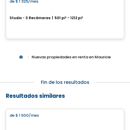
de
$ 1 325
/mes
favorite_border
Plex Hima
Studio - 3 Recámaras
|
501 pi² - 1212 pi²
2500 rue de l’Himalaya, Trois-Rivieres, QC
Por
Cloriacité
Nuevas propiedades en renta en Mauricie
Fin de los resultados
Resultados similares
apartment
de
$ 1 500
/mes
favorite_border
5 ½ à Louer | Saint-Félix-de-Valois