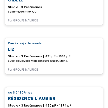
Studio - 3 Recámaras
Saint-Hyacinthe, QC
Por
GROUPE MAURICE
Casa de ancianos
Precio bajo demanda
favorite_border
LIZ
Studio - 3 Recámaras
|
431 pi² - 1558 pi²
5000, boulevard Maisonneuve Ouest, Montreal, QC
Por
GROUPE MAURICE
apartment
de
$ 2 180
/mes
favorite_border
RÉSIDENCE L'AUBIER
Studio - 3 Recámaras
|
450 pi² - 1374 pi²