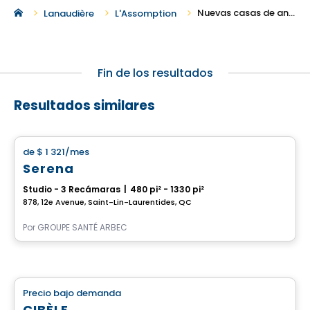
Nuevas casas de ancianos en renta en L'Assomption
Lanaudière
L'Assomption
Fin de los resultados
Resultados similares
Casa de ancianos
de
$ 1 321
/mes
favorite_border
Serena
Studio - 3 Recámaras
|
480 pi² - 1330 pi²
878, 12e Avenue, Saint-Lin-Laurentides, QC
Por
GROUPE SANTÉ ARBEC
Casa de ancianos
Precio bajo demanda
favorite_border
CIBÈLE