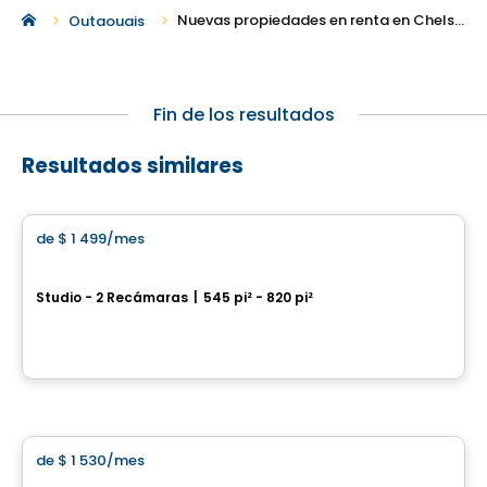
Nuevas propiedades en renta en Chelsea
Outaouais
Fin de los resultados
Resultados similares
Condominio/Apartamento
de
$ 1 499
/mes
favorite_border
Vill
Studio - 2 Recámaras
|
545 pi² - 820 pi²
295 et 305, boulevard de l'Amérique-Française, Gatineau, QC
Por
Junic
Condominio/Apartamento
de
$ 1 530
/mes
favorite_border
AGORA