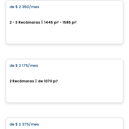
de
$ 2 350
/mes
favorite_border
Trailsedge
2 - 3 Recámaras
|
1445 pi² - 1585 pi²
Orléans, Ottawa, ON
Por
RICHCRAFT
apartment
de
$ 2 175
/mes
favorite_border
Coventry
2 Recámaras
|
de 1070 pi²
Ottawa, ON
Por
RICHCRAFT
Casa
de
$ 2 375
/mes
favorite_border