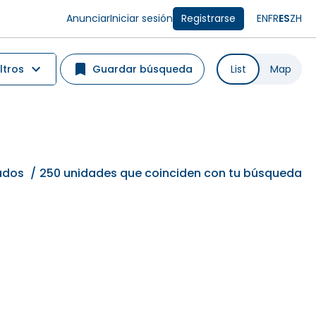
Anunciar
Iniciar sesión
Registrarse
EN
FR
ES
ZH
ltros
Guardar búsqueda
List
Map
tados
/
250 unidades que coinciden con tu búsqueda