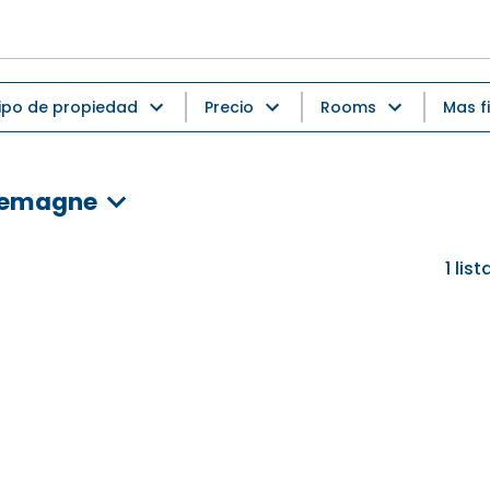
ipo de propiedad
Precio
Rooms
Mas fi
rlemagne
1
lis