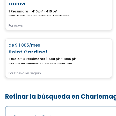
Lustra
1 Recámara
|
410 pi² - 410 pi²
2905, boulevard de la Pinière, Terrebonne, QC
Por
Axxys
Condominio/Apartamento
favorite_border
de
$ 1 805
/mes
Point Cardinal
Studio - 3 Recámaras
|
580 pi² - 1086 pi²
282 Rue du Cardinal, st-amable, Saint-Amable, QC
Por
Chevalier Seguin
Refinar la búsqueda en Charlema