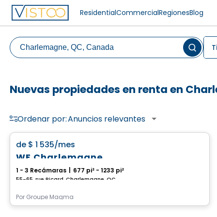
Residential
Commercial
Regiones
Blog
T
Nuevas propiedades en renta en Cha
Ordenar por:
Anuncios relevantes
Condominio/Apartamento
favorite_border
de
$ 1 535
/mes
WE Charlemagne
1 - 3 Recámaras
|
677 pi² - 1233 pi²
55-65, rue Picard, Charlemagne, QC
Por
Groupe Magma