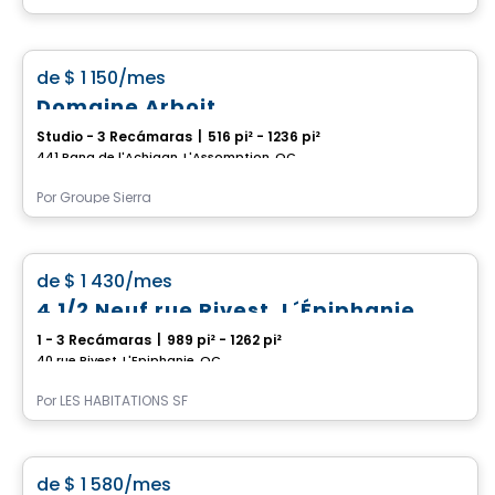
Condominio/Apartamento
favorite_border
de
$ 1 150
/mes
Domaine Arboit
Studio - 3 Recámaras
|
516 pi² - 1236 pi²
441 Rang de l'Achigan, L'Assomption, QC
Por
Groupe Sierra
Condominio/Apartamento
favorite_border
de
$ 1 430
/mes
4 1/2 Neuf rue Rivest, L´Épiphanie
1 - 3 Recámaras
|
989 pi² - 1262 pi²
40 rue Rivest, L'Epiphanie, QC
Por
LES HABITATIONS SF
Condominio/Apartamento
favorite_border
de
$ 1 580
/mes