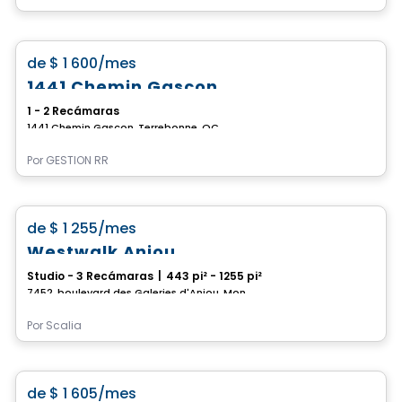
apartment
favorite_border
de
$ 1 600
/mes
1441 Chemin Gascon
1 - 2 Recámaras
1441 Chemin Gascon, Terrebonne, QC
Por
GESTION RR
Condominio/Apartamento
favorite_border
de
$ 1 255
/mes
Westwalk Anjou
Studio - 3 Recámaras
|
443 pi² - 1255 pi²
7452, boulevard des Galeries d'Anjou, Montreal, QC
Por
Scalia
Condominio/Apartamento
favorite_border
de
$ 1 605
/mes