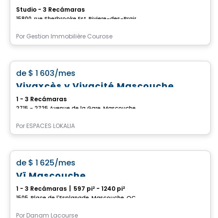
Studio - 3 Recámaras
15800, rue Sherbrooke Est, Riviere-des-Prairies-Pointe-aux-Trembles, Montreal, QC
Por
Gestion Immobilière Courose
apartment
favorite_border
de
$ 1 603
/mes
Vivaxcès y Vivacité Mascouche
1 - 3 Recámaras
2715 - 2725 Avenue de la Gare, Mascouche, QC
Por
ESPACES LOKALIA
Condominio/Apartamento
favorite_border
de
$ 1 625
/mes
Vï Mascouche
1 - 3 Recámaras
|
597 pi² - 1240 pi²
1505, Place de l'Esplanade, Mascouche, QC
Por
Danam Lacourse