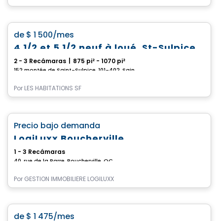
Condominio/Apartamento
favorite_border
de
$ 1 500
/mes
4 1/2 et 5 1/2 neuf à loué, St-Sulpice
2 - 3 Recámaras
|
875 pi² - 1070 pi²
152 montée de Saint-Sulpice, 101-402, Saint-Sulpice, QC
Por
LES HABITATIONS SF
Condominio/Apartamento
favorite_border
Precio bajo demanda
LogiLuxx Boucherville
1 - 3 Recámaras
40, rue de la Barre, Boucherville, QC
Por
GESTION IMMOBILIÈRE LOGILUXX
Condominio/Apartamento
favorite_border
de
$ 1 475
/mes