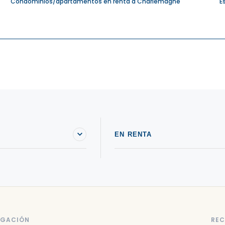
Condominios/apartamentos en renta a Charlemagne
E
EN RENTA
EGACIÓN
REC