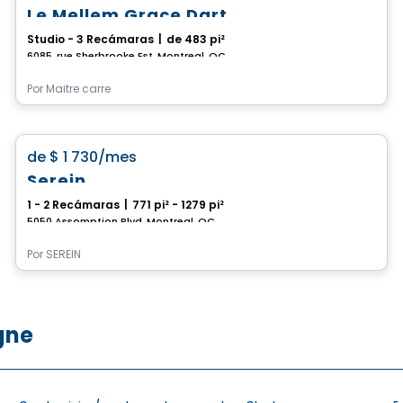
Le Mellem Grace Dart
Studio - 3 Recámaras
|
de 483 pi²
6085, rue Sherbrooke Est, Montreal, QC
Por
Maitre carre
apartment
favorite_border
de
$ 1 730
/mes
Serein
1 - 2 Recámaras
|
771 pi² - 1279 pi²
5050 Assomption Blvd, Montreal, QC
Por
SEREIN
gne