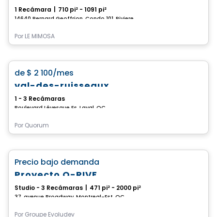
1 Recámara
|
710 pi² - 1091 pi²
14640 Bernard Geoffrion, Condo 101, Riviere-des-Prairies-Pointe-aux-Trembles, Montreal, QC
Por
LE MIMOSA
Condominio/Apartamento
favorite_border
de
$ 2 100
/mes
val-des-ruisseaux
1 - 3 Recámaras
Boulevard Lévesque Es, Laval, QC
Por
Quorum
Condominio/Apartamento
favorite_border
Precio bajo demanda
Proyecto O-RIVE
Studio - 3 Recámaras
|
471 pi² - 2000 pi²
37, avenue Broadway, Montreal-Est, QC
Por
Groupe Evoludev