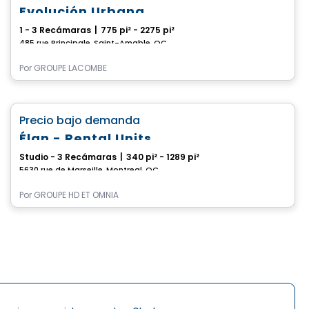
Evolución Urbana
1 - 3 Recámaras
|
775 pi² - 2275 pi²
485 rue Principale, Saint-Amable, QC
Por
GROUPE LACOMBE
apartment
favorite_border
Precio bajo demanda
Élan - Rental Units
Studio - 3 Recámaras
|
340 pi² - 1289 pi²
5630 rue de Marseille, Montreal, QC
Por
GROUPE HD ET OMNIA