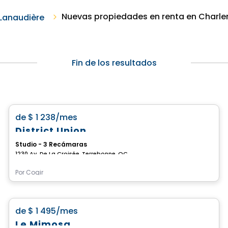
Nuevas propiedades en renta en Charl
Lanaudière
Fin de los resultados
Condominio/Apartamento
favorite_border
de
$ 1 238
/mes
District Union
Studio - 3 Recámaras
1230 Av. De La Croisée, Terrebonne, QC
Por
Cogir
Condominio/Apartamento
favorite_border
de
$ 1 495
/mes
Le Mimosa