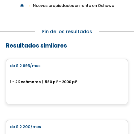
Nuevas propiedades en renta en Oshawa
Fin de los resultados
Resultados similares
Condominio/Apartamento
de
$ 2 695
/mes
favorite_border
101 St. Clair
1 - 2 Recámaras
|
580 pi² - 2000 pi²
101 St. Clair Avenue West, Toronto, QC
Por
Camrost
Casa
de
$ 2 200
/mes
favorite_border
Havenwood