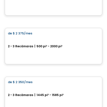
Barrhaven, Ottawa, ON
Por
RICHCRAFT
Casa
de
$ 2 375
/mes
favorite_border
Mapleton Rentals
2 - 3 Recámaras
|
500 pi² - 2000 pi²
Ottawa, ON
Por
RICHCRAFT
Casa
de
$ 2 350
/mes
favorite_border
Trailsedge
2 - 3 Recámaras
|
1445 pi² - 1585 pi²
Orléans, Ottawa, ON