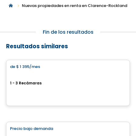
Nuevas propiedades en renta en Clarence-Rockland
Fin de los resultados
Resultados similares
Condominio/Apartamento
de
$ 1 395
/mes
favorite_border
Desrosiers
1 - 3 Recámaras
168, rue Larabie, Gatineau, QC
Por
Gerik
Condominio/Apartamento
Precio bajo demanda
favorite_border
THE CHARLOTTE