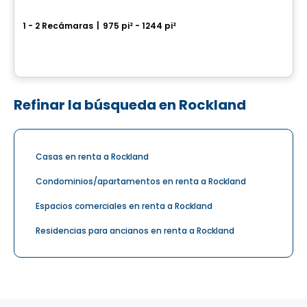
CENTRAL
1 - 2 Recámaras
|
975 pi² - 1244 pi²
445, 455 et 465, rue de l'Atmosphère, Gatineau, QC
Por
Junic
Refinar la búsqueda en Rockland
Casas en renta a Rockland
Condominios/apartamentos en renta a Rockland
Espacios comerciales en renta a Rockland
Residencias para ancianos en renta a Rockland