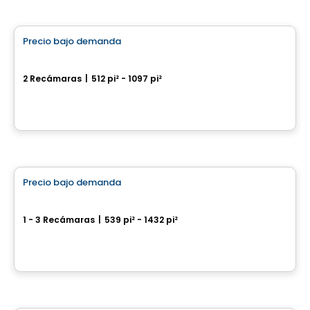
Condominio/Apartamento
Precio bajo demanda
favorite_border
Éléonore
2 Recámaras
|
512 pi² - 1097 pi²
225, rue Laurier, Gatineau, QC
Por
Oktodev
apartment
Precio bajo demanda
favorite_border
Loggia sur le Parc
1 - 3 Recámaras
|
539 pi² - 1432 pi²
401 Rue Champlain, Gatineau, QC
Por
GROUPE HEAFEY
Condominio/Apartamento